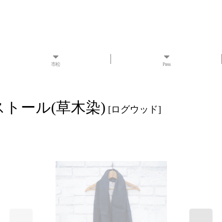
市松
Press
クストール(草木染)
[
ログウッド
]