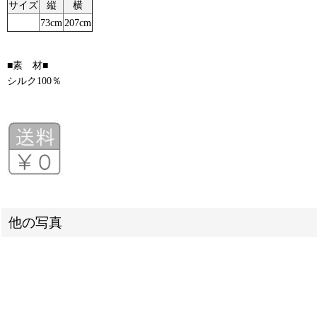
サイズ
縦
横
73cm
207cm
■素 材■
シルク100％
他の写真