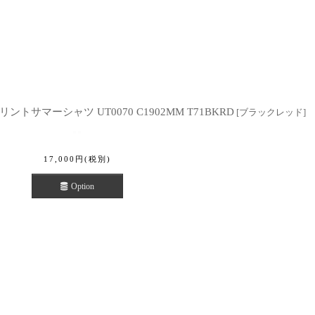
ントサマーシャツ UT0070 C1902MM T71BKRD
[
ブラックレッド
]
17,000
円
(税別)
Option