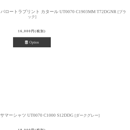
バロートラプリント カタール UT0070 C1903MM T72DGNR
[
ブラ
ック
]
16,000
円
(税別)
Option
サマーシャツ UT0070 C1000 S12DDG
[
ダークグレー
]