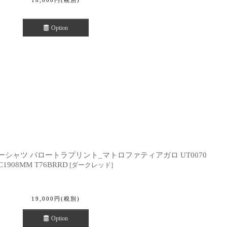
18,000
円
(税別)
Option
.サマーシャツ バロートラプリント_マトロファティアガロ UT0070
C1908MM T76BRRD
[
ダークレッド
]
19,000
円
(税別)
Option