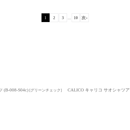
1
2
3
...
10
次
»
絞り込む
B-008-S04c)
CALICO キャリコ サオシャツア
[
グリーンチェック
]