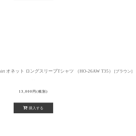
eeve Tshirt オネット ロングスリーブTシャツ （HO-26AW T35）
[
ブラウン
]
13,000
円
(税別)
購入する