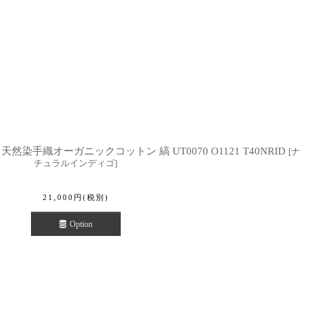
天然染手織オーガニックコットン 縞 UT0070 O1121 T40NRID
[
ナ
チュラルインディゴ
]
21,000
円
(税別)
Option