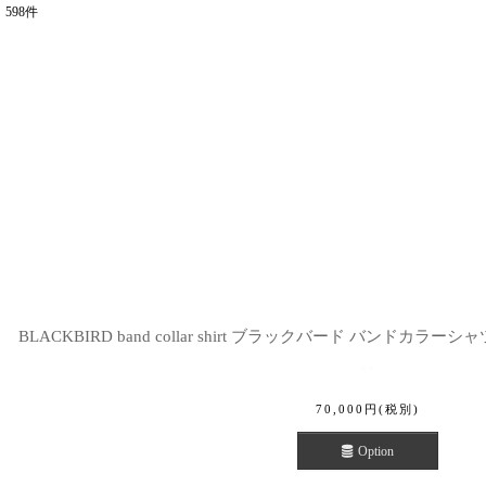
598
件
表示数
:
並び順
:
BLACKBIRD band collar shirt ブラックバード バンドカラーシャツ (
70,000
円
(税別)
Option