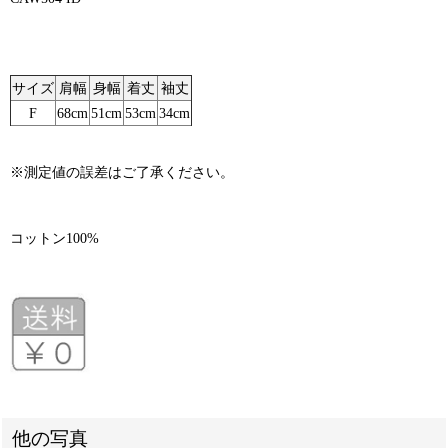
サイズ
肩幅
身幅
着丈
袖丈
F
68cm
51cm
53cm
34cm
※測定値の誤差はご了承ください。
コットン100%
他の写真