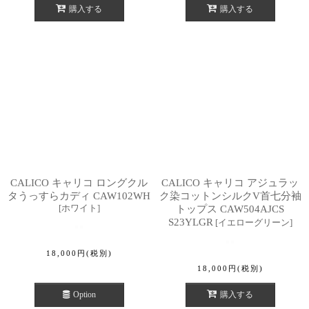
購入する
購入する
CALICO キャリコ ロングクル
CALICO キャリコ アジュラッ
タうっすらカディ CAW102WH
ク染コットンシルクV首七分袖
[
ホワイト
]
トップス CAW504AJCS
S23YLGR
[
イエローグリーン
]
18,000
円
(税別)
18,000
円
(税別)
Option
購入する