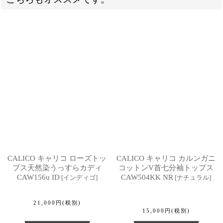
CALICO キャリコ ローズトッ
CALICO キャリコ カルンガニ
プス天然染うっすらカディ
コットンV首七分袖トップス
CAW156u ID
CAW504KK NR
[
インディゴ
]
[
ナチュラル
]
21,000
円
(税別)
15,000
円
(税別)