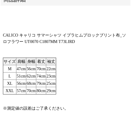
CALICO キャリコ サマーシャツ イプラヒムプロックブリント布_ソ
ロフラワー UT0070 C1807MM T73LIRD
サイズ
肩幅
身幅
着丈
袖丈
M
47cm
56cm
70cm
22cm
L
51cm
62cm
74cm
23cm
XL
56cm
68cm
79cm
25cm
XXL
57cm
70cm
80cm
29cm
※測定値の誤差はご了承ください。