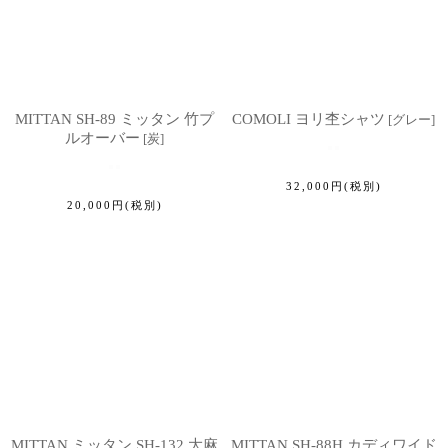
MITTAN SH-89 ミッタン 竹プ
COMOLI ヨリ杢シャツ
[
グレー
]
ルオーバー
[
炭
]
32,000
円
(税別)
20,000
円
(税別)
MITTAN ミッタン SH-132 大麻
MITTAN SH-88H カディワイド