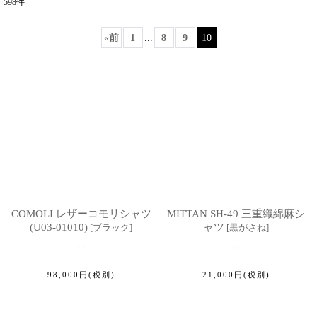
598
件
表示数
:
«
前
1
...
8
9
10
並び順
:
絞り込む
COMOLI レザーコモリシャツ
MITTAN SH-49 三重織綿麻シ
(U03-01010)
ャツ
[
ブラック
]
[
黒がさね
]
98,000
円
(税別)
21,000
円
(税別)