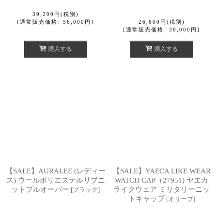
39,200
円
(税別)
[
通常販売価格
:
56,000
円
]
26,600
円
(税別)
[
通常販売価格
:
38,000
円
]
購入する
購入する
【SALE】AURALEE (レディー
【SALE】YAECA LIKE WEAR
ス) ウールポリエステルリブニ
WATCH CAP（27951) ヤエカ
ットプルオーバー
ライクウェア ミリタリーニッ
[
ブラック
]
トキャップ
[
オリーブ
]