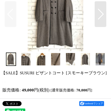
【SALE】SUSURI ピザントコート
[
スモーキーブラウン
]
販売価格
:
49,000
円
(税別)
[
通常販売価格
:
70,000
円
]
Facebookでシェア