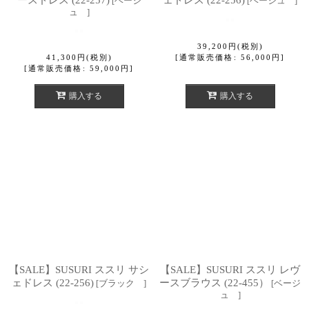
[
ベージ
[
ベージュ
]
ュ
]
39,200
円
(税別)
41,300
円
(税別)
[
通常販売価格
:
56,000
円
]
[
通常販売価格
:
59,000
円
]
購入する
購入する
【SALE】SUSURI ススリ サシ
【SALE】SUSURI ススリ レヴ
ェドレス (22-256)
ースブラウス (22-455）
[
ブラック
]
[
ベージ
ュ
]