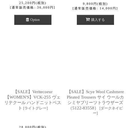
25,200
円
(税別)
9,800
円
(税別)
[
通常販売価格
:
36,000
円
]
[
通常販売価格
:
14,000
円
]
Option
購入する
【SALE】Veritecoeur
【SALE】Scye Wool Cashmere
【WOMEN'S】VCK-255 ヴェ
Pleated Trousers サイ ウールカ
リテクール ハンドニットベス
シミヤプリーツトラウザーズ
ト
（5122-83558）
[
ライトグレー
]
[
ダークネイビ
ー
]
28,000
円
(税別)