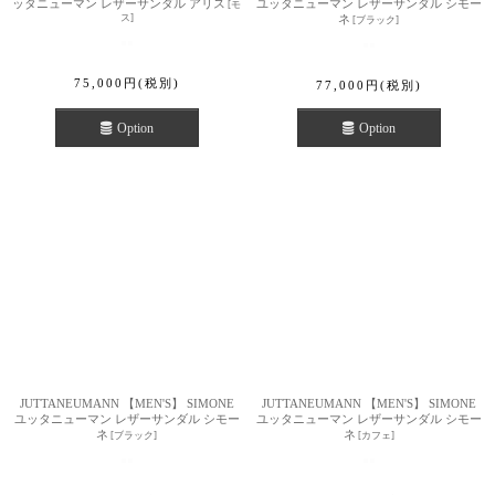
ッタニューマン レザーサンダル アリス
ユッタニューマン レザーサンダル シモー
[
モ
ス
]
ネ
[
ブラック
]
75,000
円
(税別)
77,000
円
(税別)
Option
Option
JUTTANEUMANN 【MEN'S】 SIMONE
JUTTANEUMANN 【MEN'S】 SIMONE
ユッタニューマン レザーサンダル シモー
ユッタニューマン レザーサンダル シモー
ネ
ネ
[
ブラック
]
[
カフェ
]