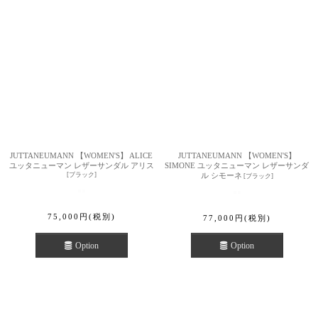
JUTTANEUMANN 【WOMEN'S】 ALICE
JUTTANEUMANN 【WOMEN'S】
ユッタニューマン レザーサンダル アリス
SIMONE ユッタニューマン レザーサンダ
[
ブラック
]
ル シモーネ
[
ブラック
]
75,000
円
(税別)
77,000
円
(税別)
Option
Option