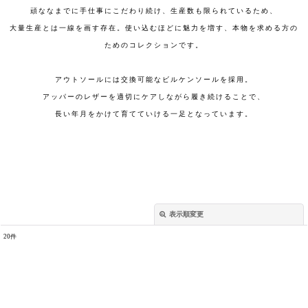
頑ななまでに手仕事にこだわり続け、生産数も限られているため、
大量生産とは一線を画す存在。使い込むほどに魅力を増す、本物を求める方の
ためのコレクションです。
アウトソールには交換可能なビルケンソールを採用。
アッパーのレザーを適切にケアしながら履き続けることで、
長い年月をかけて育てていける一足となっています。
表示順変更
閉じる
20
件
表示数
:
並び順
: