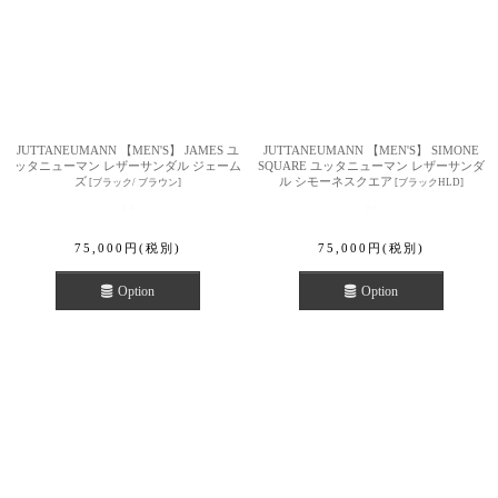
絞り込む
JUTTANEUMANN 【MEN'S】 JAMES ユ
JUTTANEUMANN 【MEN'S】 SIMONE
ッタニューマン レザーサンダル ジェーム
SQUARE ユッタニューマン レザーサンダ
ズ
ル シモーネスクエア
[
ブラック/ ブラウン
]
[
ブラックHLD
]
75,000
円
(税別)
75,000
円
(税別)
Option
Option