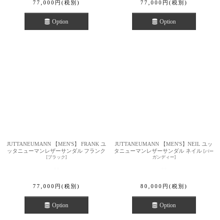
77,000
円
(税別)
77,000
円
(税別)
Option
Option
JUTTANEUMANN 【MEN'S】 FRANK ユ
JUTTANEUMANN 【MEN'S】NEIL ユッ
ッタニューマンレザーサンダル フランク
タニューマンレザーサンダル ネイル
[
バー
[
ブラック
]
ガンディー
]
77,000
円
(税別)
80,000
円
(税別)
Option
Option