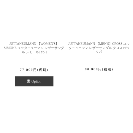
JUTTANEUMANN 【WOMEN'S】
JUTTANEUMANN 【MEN'S】CROSS ユッ
SIMONE ユッタニューマン レザーサンダ
タニューマン レザーサンダル クロス
[
ブラ
ル シモーネ
ウン
]
[
タン
]
80,000
円
(税別)
77,000
円
(税別)
Option