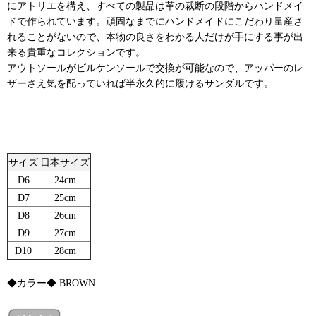
にアトリエを構え、すべての製品は革の裁断の段階からハンドメイ
ドで作られています。頑固なまでにハンドメイドにこだわり量産さ
れることがないので、本物の良さをわかる人だけが手にする事が出
来る貴重なコレクションです。
アウトソールがビルケンソールで交換が可能なので、アッパーのレ
ザーさえ気を配っていれば半永久的に履けるサンダルです。
サイズ
日本サイズ
D6
24cm
D7
25cm
D8
26cm
D9
27cm
D10
28cm
◆カラー◆ BROWN