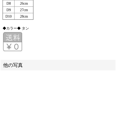
D8
26cm
D9
27cm
D10
28cm
◆カラー◆ タン
他の写真