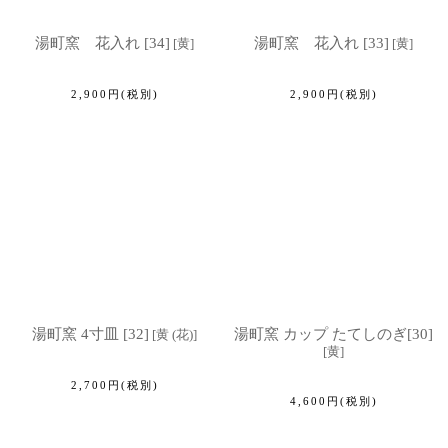
湯町窯 花入れ [34]
湯町窯 花入れ [33]
[
黄
]
[
黄
]
2,900
円
(税別)
2,900
円
(税別)
湯町窯 4寸皿 [32]
湯町窯 カップ たてしのぎ[30]
[
黄 (花)
]
[
黄
]
2,700
円
(税別)
4,600
円
(税別)