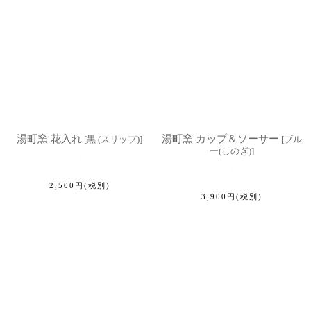
湯町窯 花入れ
湯町窯 カップ＆ソーサー
[
黒 (スリップ)
]
[
ブル
ー(しのぎ)
]
2,500
円
(税別)
3,900
円
(税別)