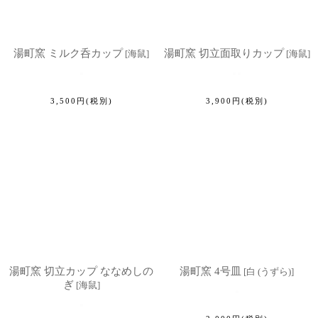
湯町窯 ミルク呑カップ
湯町窯 切立面取りカップ
[
海鼠
]
[
海鼠
]
3,500
円
(税別)
3,900
円
(税別)
湯町窯 切立カップ ななめしの
湯町窯 4号皿
[
白 (うずら)
]
ぎ
[
海鼠
]