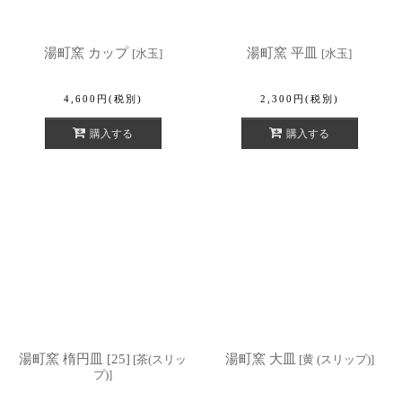
湯町窯 カップ
湯町窯 平皿
[
水玉
]
[
水玉
]
4,600
円
(税別)
2,300
円
(税別)
購入する
購入する
湯町窯 楕円皿 [25]
湯町窯 大皿
[
茶(スリッ
[
黄 (スリップ)
]
プ)
]