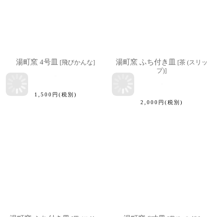
湯町窯 4号皿
湯町窯 ふち付き皿
[
飛びかんな
]
[
茶 (スリッ
プ)
]
1,500
円
(税別)
2,000
円
(税別)