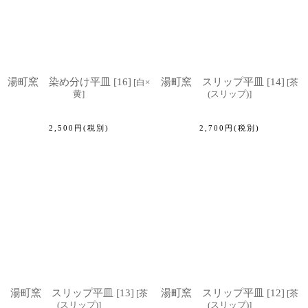
湯町窯 染め分け平皿 [16]
湯町窯 スリップ平皿 [14]
[
白×
[
茶
黄
]
(スリップ)
]
2,500
円
(税別)
2,700
円
(税別)
湯町窯 スリップ平皿 [13]
湯町窯 スリップ平皿 [12]
[
茶
[
茶
(スリップ)
]
(スリップ)
]