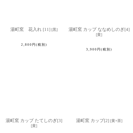
湯町窯 花入れ [11]
湯町窯 カップ ななめしのぎ[4]
[
黒
]
[
黄
]
2,800
円
(税別)
3,900
円
(税別)
湯町窯 カップ たてしのぎ[3]
湯町窯 カップ[2]
[
黄×茶
]
[
黄
]