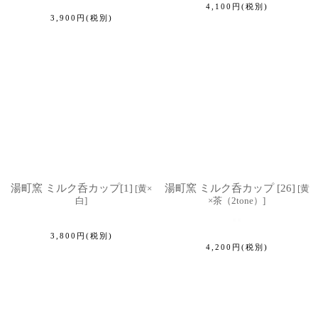
4,100
円
(税別)
3,900
円
(税別)
湯町窯 ミルク呑カップ[1]
湯町窯 ミルク呑カップ [26]
[
黄×
[
黄
白
]
×茶（2tone）
]
3,800
円
(税別)
4,200
円
(税別)