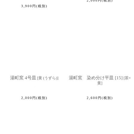
2,000
円
(税別)
3,900
円
(税別)
湯町窯 4号皿
湯町窯 染め分け平皿 [15]
[
黄 (うずら)
]
[
茶×
黄
]
2,000
円
(税別)
2,600
円
(税別)