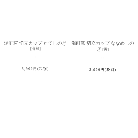
湯町窯 切立カップ たてしのぎ
湯町窯 切立カップ ななめしの
[
海鼠
]
ぎ
[
黄
]
3,900
円
(税別)
3,900
円
(税別)