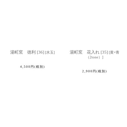
湯町窯 徳利 [36]
湯町窯 花入れ [35]
[
水玉
]
[
黄×青
（2tone）
]
4,500
円
(税別)
2,900
円
(税別)