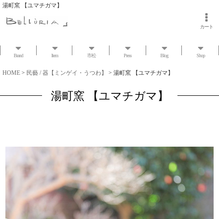
湯町窯 【ユマチガマ】
カート
Brand
Item
市松
Press
Blog
Shop
HOME
>
民藝 / 器【ミンゲイ・うつわ】
>
湯町窯 【ユマチガマ】
湯町窯 【ユマチガマ】