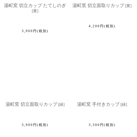
湯町窯 切立カップ たてしのぎ
湯町窯 切立面取りカップ
[
黄
]
[
黄
]
4,200
円
(税別)
3,900
円
(税別)
湯町窯 切立面取りカップ
湯町窯 手付きカップ
[
緑
]
[
緑
]
3,900
円
(税別)
3,300
円
(税別)