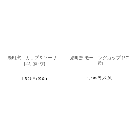
湯町窯 カップ＆ソーサ―
湯町窯 モーニングカップ [37]
[
黄
]
[22]
[
黄×茶
]
4,500
円
(税別)
4,500
円
(税別)