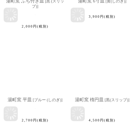
湯町窯 ふち付き皿
湯町窯 6寸皿
[
黒 (スリッ
[
黄(しのぎ)
]
プ)
]
3,900
円
(税別)
2,000
円
(税別)
湯町窯 平皿
湯町窯 楕円皿
[
ブルー (しのぎ)
]
[
黒(スリップ)
]
2,700
円
(税別)
4,500
円
(税別)