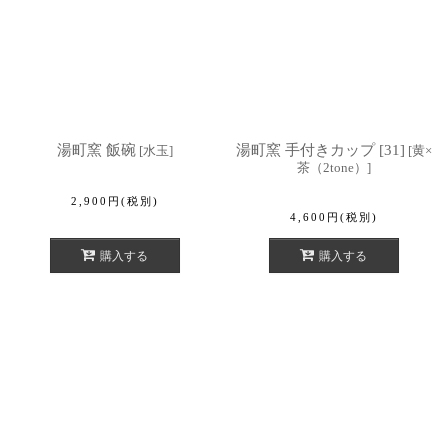
湯町窯 飯碗
湯町窯 手付きカップ [31]
[
水玉
]
[
黄×
茶（2tone）
]
2,900
円
(税別)
4,600
円
(税別)
購入する
購入する