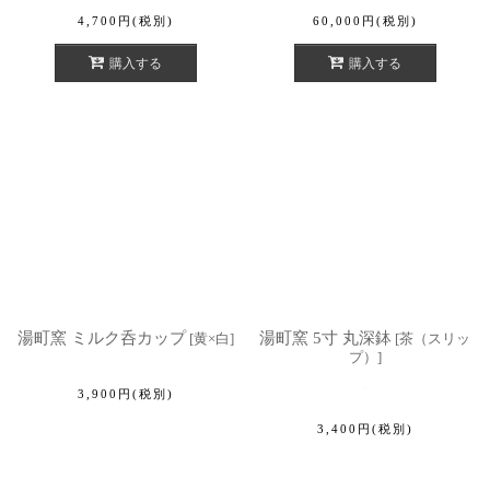
4,700
円
(税別)
60,000
円
(税別)
購入する
購入する
湯町窯 ミルク呑カップ
湯町窯 5寸 丸深鉢
[
黄×白
]
[
茶（スリッ
プ）
]
3,900
円
(税別)
3,400
円
(税別)