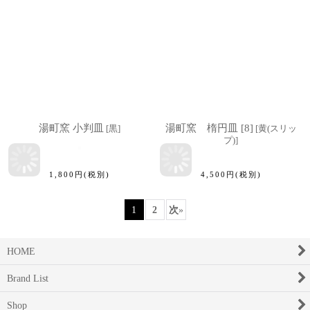
湯町窯 小判皿
湯町窯 楕円皿 [8]
[
黒
]
[
黄(スリッ
プ)
]
1,800
円
(税別)
4,500
円
(税別)
1
2
次
»
HOME
Brand List
Shop