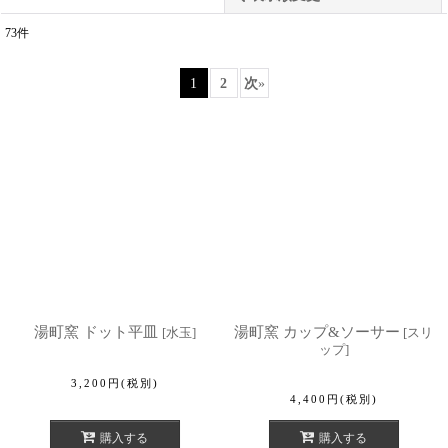
73
件
表示数
:
1
2
次
»
並び順
:
絞り込む
湯町窯 ドット平皿
湯町窯 カップ&ソーサー
[
水玉
]
[
スリ
ップ
]
3,200
円
(税別)
4,400
円
(税別)
購入する
購入する