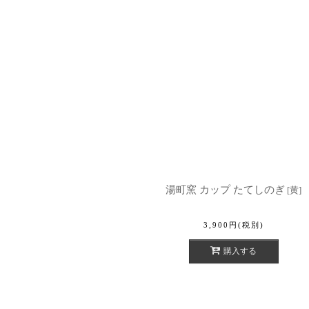
湯町窯 カップ たてしのぎ
[
黄
]
3,900
円
(税別)
購入する