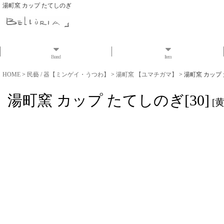
湯町窯 カップ たてしのぎ
Brand
Item
HOME
>
民藝 / 器【ミンゲイ・うつわ】
>
湯町窯 【ユマチガマ】
>
湯町窯 カップ 
湯町窯 カップ たてしのぎ[30]
[