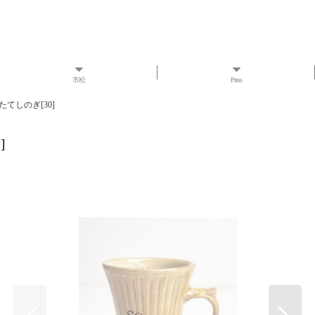
市松
Press
たてしのぎ[30]
黄
]