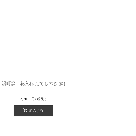
湯町窯 花入れ たてしのぎ
[
黄
]
2,900
円
(税別)
購入する