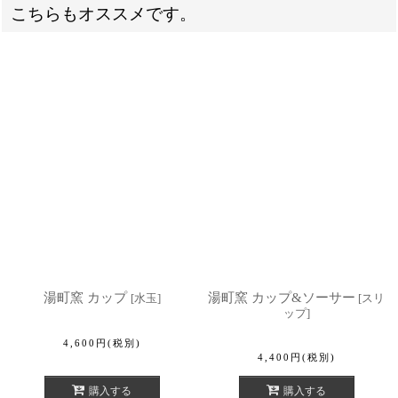
こちらもオススメです。
湯町窯 カップ
湯町窯 カップ&ソーサー
[
水玉
]
[
スリ
ップ
]
4,600
円
(税別)
4,400
円
(税別)
購入する
購入する