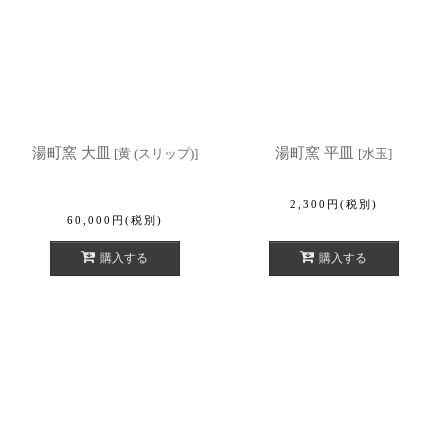
湯町窯 大皿
湯町窯 平皿
[
黄 (スリップ)
]
[
水玉
]
2,300
円
(税別)
60,000
円
(税別)
購入する
購入する