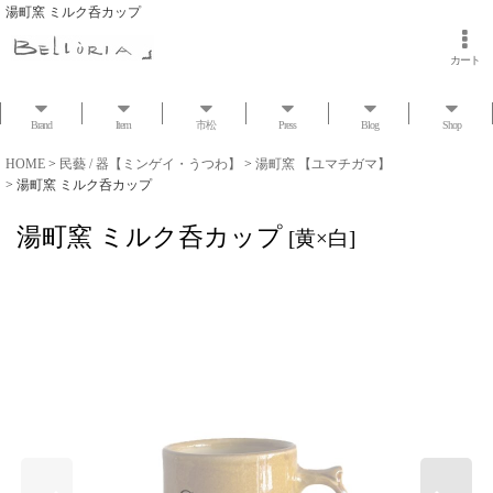
湯町窯 ミルク呑カップ
カート
Brand
Item
市松
Press
Blog
Shop
HOME
>
民藝 / 器【ミンゲイ・うつわ】
>
湯町窯 【ユマチガマ】
>
湯町窯 ミルク呑カップ
湯町窯 ミルク呑カップ
[
黄×白
]