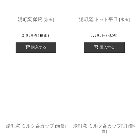
湯町窯 飯碗
湯町窯 ドット平皿
[
水玉
]
[
水玉
]
2,900
円
(税別)
3,200
円
(税別)
購入する
購入する
湯町窯 ミルク呑カップ
湯町窯 ミルク呑カップ[1]
[
海鼠
]
[
黄×
白
]