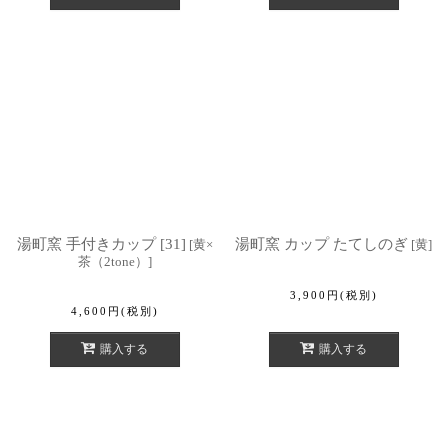
湯町窯 手付きカップ [31]
湯町窯 カップ たてしのぎ
[
黄×
[
黄
]
茶（2tone）
]
3,900
円
(税別)
4,600
円
(税別)
購入する
購入する