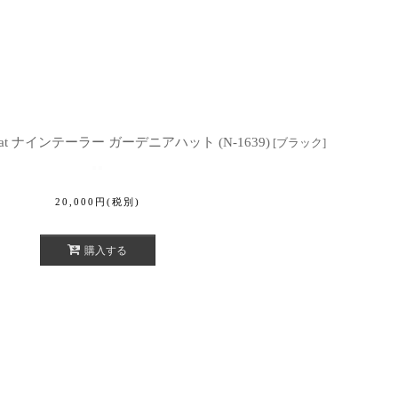
enia Hat ナインテーラー ガーデニアハット (N-1639)
[
ブラック
]
20,000
円
(税別)
購入する