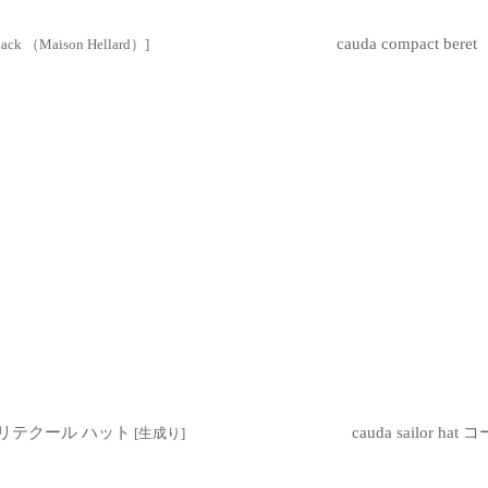
cauda compact 
lack （Maison Hellard）
]
7 ヴェリテクール ハット
cauda sailor 
[
生成り
]