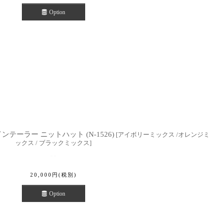
Option
 Hat ナインテーラー ニットハット (N-1526)
[
アイボリーミックス /オレンジミ
ックス / ブラックミックス
]
20,000
円
(税別)
Option