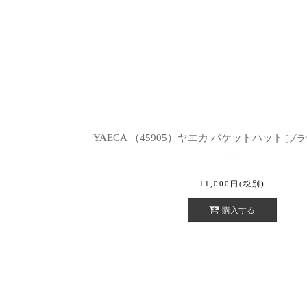
YAECA （45905）ヤエカ バケットハット
[
ブラ
11,000
円
(税別)
購入する