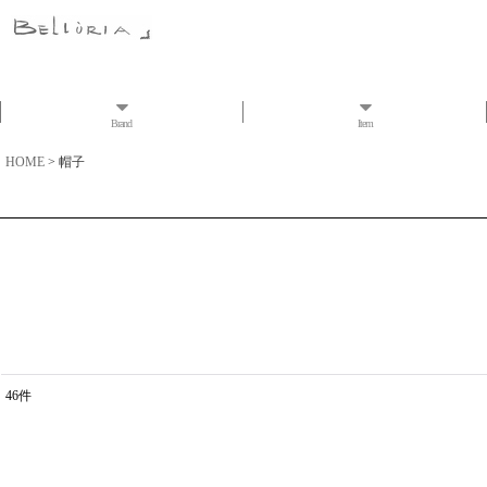
Brand
Item
HOME
>
帽子
46
件
表示数
:
並び順
: