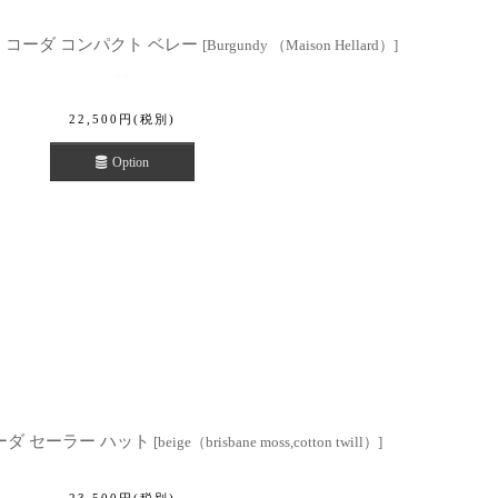
beret コーダ コンパクト ベレー
[
Burgundy （Maison Hellard）
]
22,500
円
(税別)
Option
hat コーダ セーラー ハット
[
beige（brisbane moss,cotton twill）
]