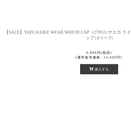
【SALE】YAECA LIKE WEAR WATCH CAP（27951) ヤ
ップ
[
オリーブ
]
9,800
円
(税別)
[
通常販売価格
:
14,000
円
]
購入する