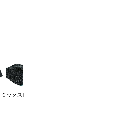
クミックス
]