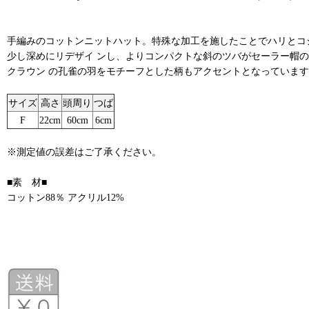
手編みのコットンニットハット。特殊な加工を施したことでハリとコ
少し深めにリデザイ ンし、よりコンパクトな斜のツバがセーラー帽
クラウン の孔雀の羽をモチーフとした柄もアクセントとなっていま
サイズ
高さ
頭周り
つば
F
22cm
60cm
6cm
※測定値の誤差はご了承ください。
■素 材■
コットン88％ アクリル12%