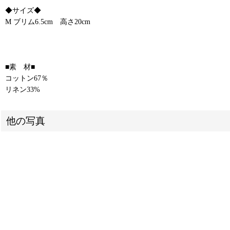
◆サイズ◆
M ブリム6.5cm 高さ20cm
■素 材■
コットン67％
リネン33%
他の写真