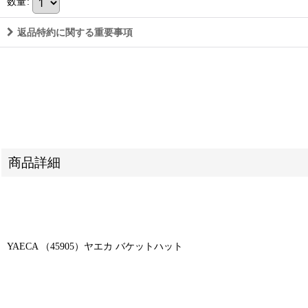
数量
:
返品特約に関する重要事項
商品詳細
YAECA （45905）ヤエカ バケットハット