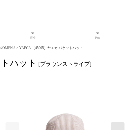
市松
Press
WOMEN'S
>
YAECA （45905）ヤエカ バケットハット
ケットハット
[
ブラウンストライプ
]