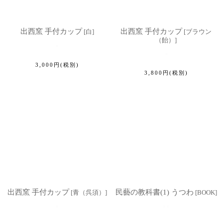
出西窯 手付カップ
出西窯 手付カップ
[
白
]
[
ブラウン
（飴）
]
3,000
円
(税別)
3,800
円
(税別)
出西窯 手付カップ
民藝の教科書(1) うつわ
[
青（呉須）
]
[
BOOK
]