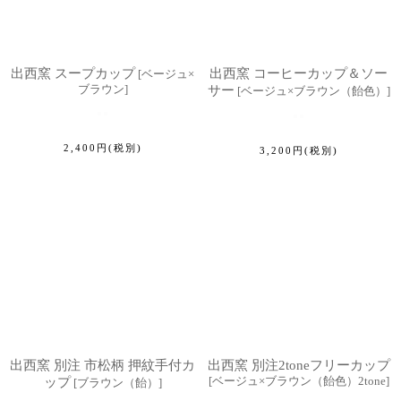
出西窯 スープカップ
出西窯 コーヒーカップ＆ソー
[
ベージュ×
ブラウン
]
サー
[
ベージュ×ブラウン（飴色）
]
2,400
円
(税別)
3,200
円
(税別)
出西窯 別注 市松柄 押紋手付カ
出西窯 別注2toneフリーカップ
[
ベージュ×ブラウン（飴色）2tone
]
ップ
[
ブラウン（飴）
]