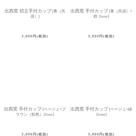
出西窯 切立手付カップ
出西窯 手付カップ
[
青（呉
[
青（呉須）×
須）
]
鉄 2tone
]
3,000
円
(税別)
3,000
円
(税別)
出西窯 手付カップ
出西窯 手付カップ
[
ベージュ×ブ
[
ベージュ×緑
ラウン（飴色）2tone
]
2tone
]
3,000
円
(税別)
3,000
円
(税別)