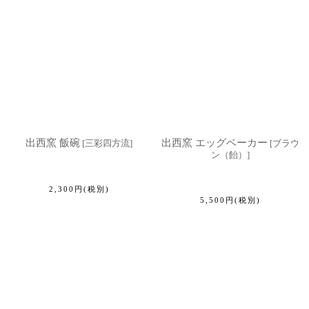
絞り込む
出西窯 飯碗
出西窯 エッグベーカー
[
三彩四方流
]
[
ブラウ
ン（飴）
]
2,300
円
(税別)
5,500
円
(税別)