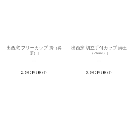
出西窯 フリーカップ
出西窯 切立手付カップ
[
青（呉
[
赤土
須）
]
（2tone）
]
2,500
円
(税別)
3,000
円
(税別)