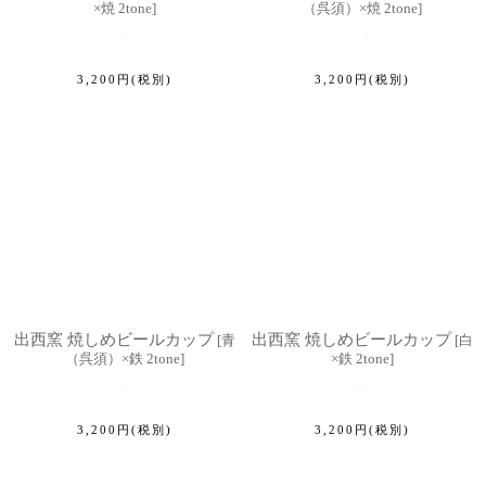
×焼 2tone
]
（呉須）×焼 2tone
]
3,200
円
(税別)
3,200
円
(税別)
出西窯 焼しめビールカップ
出西窯 焼しめビールカップ
[
青
[
白
（呉須）×鉄 2tone
]
×鉄 2tone
]
3,200
円
(税別)
3,200
円
(税別)