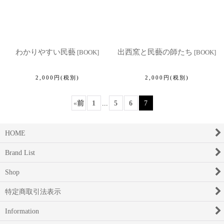
わかりやすい民藝
出西窯と民藝の師たち
[
BOOK
]
[
BOOK
]
2,000
円
(税別)
2,000
円
(税別)
«
前
1
...
5
6
7
HOME
Brand List
Shop
特定商取引法表示
Information