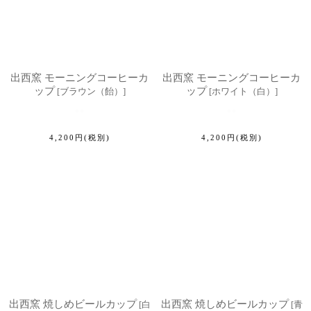
出西窯 モーニングコーヒーカ
出西窯 モーニングコーヒーカ
ップ
ップ
[
ブラウン（飴）
]
[
ホワイト（白）
]
4,200
円
(税別)
4,200
円
(税別)
出西窯 焼しめビールカップ
出西窯 焼しめビールカップ
[
白
[
青