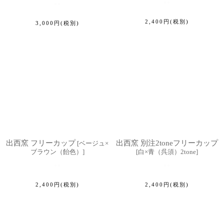
2,400
円
(税別)
3,000
円
(税別)
出西窯 フリーカップ
出西窯 別注2toneフリーカップ
[
ベージュ×
ブラウン（飴色）
]
[
白×青（呉須）2tone
]
2,400
円
(税別)
2,400
円
(税別)