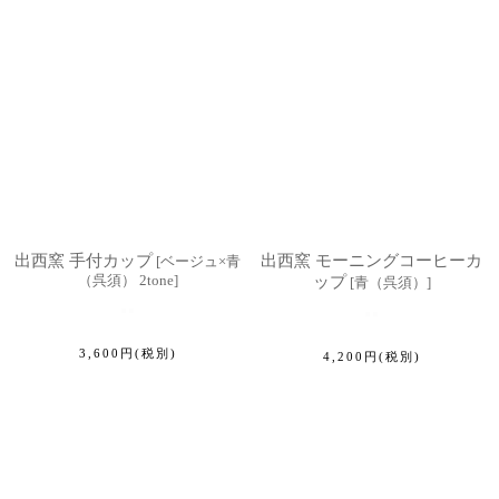
出西窯 手付カップ
出西窯 モーニングコーヒーカ
[
ベージュ×青
（呉須） 2tone
]
ップ
[
青（呉須）
]
3,600
円
(税別)
4,200
円
(税別)