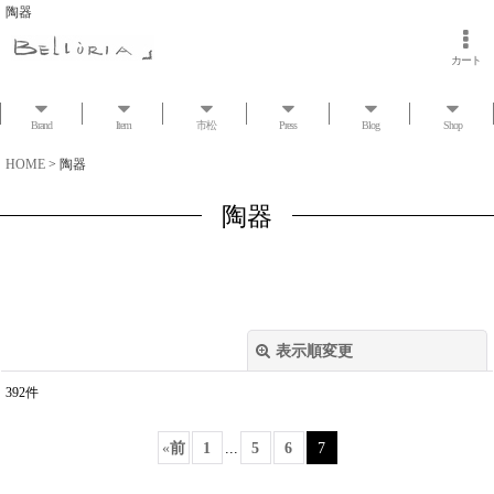
陶器
カート
Brand
Item
市松
Press
Blog
Shop
HOME
>
陶器
陶器
表示順変更
閉じる
392
件
表示数
:
«
前
1
...
5
6
7
並び順
: