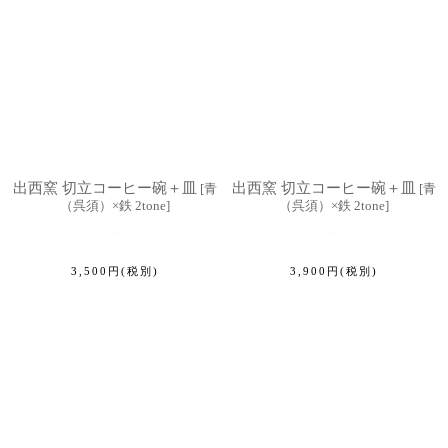
出西窯 切立コーヒー碗＋皿
出西窯 切立コーヒー碗＋皿
[
青
[
青
（呉須）×鉄 2tone
]
（呉須）×鉄 2tone
]
3,500
円
(税別)
3,900
円
(税別)