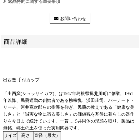
返品特約に関する重要事項
お問い合わせ
商品詳細
出西窯 手付カップ
「出西窯(シュッサイガマ)」は1947年島根県揖斐川町に創業。1951
年以降、民藝運動の創始者である柳宗悦、浜田庄司、バーナード・
リーチ、河井寛次郎らの指導を仰ぎ、民藝の教えである「健康な美
しさ」と「誠実な物に宿る美しさ」の価値観を基盤に暮らしの器作
りを今日まで続けています。一貫して共同体の形態を取り、製品は
無銘、郷土の土を使った実用陶器です。
サイズ
高さ
直径（最大）