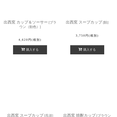
出西窯 カップ＆ソーサー
出西窯 スープカップ
[
ブラ
[
飴
]
ウン（飴色）
]
3,750
円
(税別)
4,620
円
(税別)
購入する
購入する
出西窯 スープカップ
出西窯 焼酎カップ
[
呉須
]
[
ブラウン