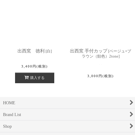
出西窯 徳利
出西窯 手付カップ
[
白
]
[
ベージュ×ブ
ラウン（飴色）2tone
]
3,400
円
(税別)
3,000
円
(税別)
購入する
HOME
Brand List
Shop