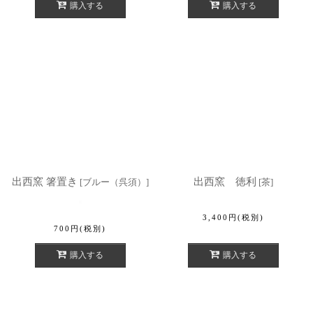
購入する
購入する
出西窯 箸置き
出西窯 徳利
[
ブルー（呉須）
]
[
茶
]
3,400
円
(税別)
700
円
(税別)
購入する
購入する