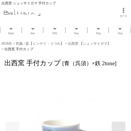
出西窯 シュッサイガマ 手付カップ
カート
Brand
Item
市松
Press
Blog
Shop
HOME
>
民藝 / 器【ミンゲイ・うつわ】
>
出西窯 【シュッサイガマ】
>
出西窯 手付カップ
出西窯 手付カップ
[
青（呉須）×鉄 2tone
]