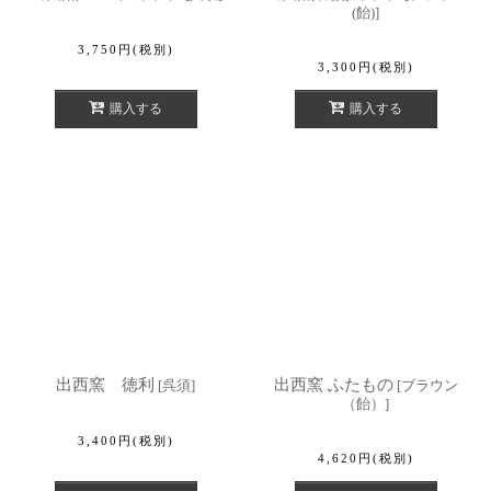
(飴)
]
3,750
円
(税別)
3,300
円
(税別)
購入する
購入する
出西窯 徳利
出西窯 ふたもの
[
呉須
]
[
ブラウン
（飴）
]
3,400
円
(税別)
4,620
円
(税別)