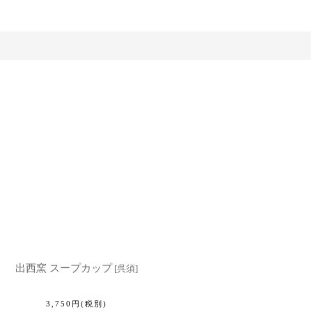
出西窯 スープカップ
[
呉須
]
3,750
円
(税別)