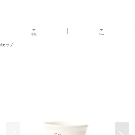
市松
Press
付カップ