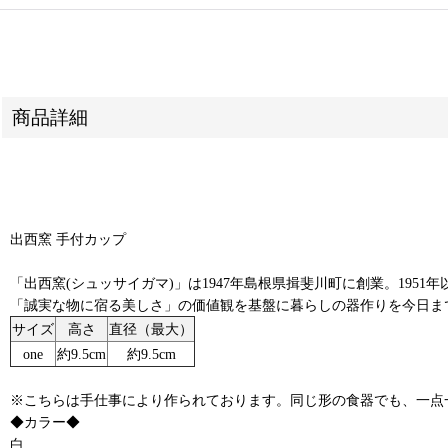
商品詳細
出西窯 手付カップ
「出西窯(シュッサイガマ)」は1947年島根県揖斐川町に創業。19
「誠実な物に宿る美しさ」の価値観を基盤に暮らしの器作りを今日ま
サイズ
高さ
直径（最大）
one
約9.5cm
約9.5cm
※こちらは手仕事により作られております。同じ形の食器でも、一点
◆カラー◆
白