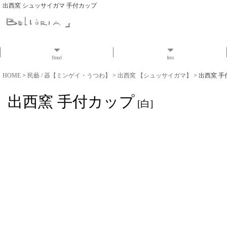
出西窯 シュッサイガマ 手付カップ
Brand
Item
HOME
>
民藝 / 器【ミンゲイ・うつわ】
>
出西窯 【シュッサイガマ】
>
出西窯 手
出西窯 手付カップ
[
白
]