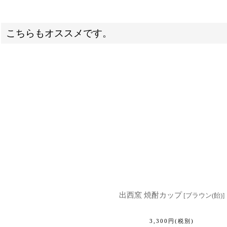
こちらもオススメです。
出西窯 焼酎カップ
[
ブラウン(飴)
]
3,300
円
(税別)