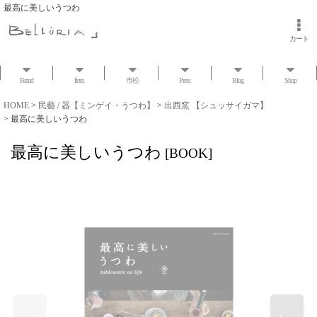
最高に美しいうつわ
カート
Brand
Item
市松
Press
Blog
Shop
HOME
>
民藝 / 器【ミンゲイ・うつわ】
>
出西窯 【シュッサイガマ】
>
最高に美しいうつわ
最高に美しいうつわ
[
BOOK
]