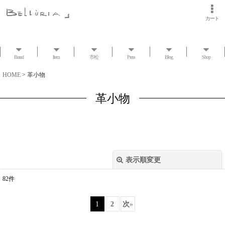
カート
Brand
Item
市松
Press
Blog
Shop
HOME
>
革小物
革小物
表示順変更
閉じる
82
件
表示数
:
1
2
次
»
並び順
: