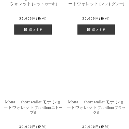
ウォレット
ートウォレット
[
マットカーキ
]
[
マットグレー
]
55,000
円
(税別)
30,000
円
(税別)
購入する
購入する
Mona＿ short wallet モナ ショ
Mona＿ short wallet モナ ショ
ートウォレット
ートウォレット
[
Taurillon(エトー
[
Taurillon(ブラッ
プ)
]
ク)
]
30,000
円
(税別)
30,000
円
(税別)