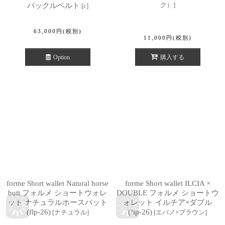
ク）
]
バックルベルト
[
c
]
63,000
円
(税別)
11,000
円
(税別)
Option
購入する
forme Short wallet Natural horse
forme Short wallet ILCIA ×
butt フォルメ ショートウォレ
DOUBLE フォルメ ショートウ
ット ナチュラルホースバット
ォレット イルチア×ダブル
(flp-26)
(flp-26)
[
ナチュラル
]
[
エバノ×ブラウン
]