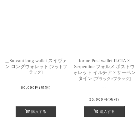
＿Suivant long wallet スイヴァ
forme Post wallet ILCIA ×
ン ロングウォレット
Serpentine フォルメ ポストウ
[
マットブ
ラック
]
ォレット イルチア × サーペン
タイン
[
ブラック×ブラック
]
60,000
円
(税別)
35,000
円
(税別)
購入する
購入する