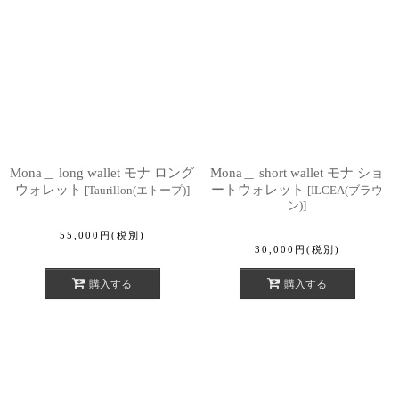
Mona＿ long wallet モナ ロング
Mona＿ short wallet モナ ショ
ウォレット
ートウォレット
[
Taurillon(エトープ)
]
[
ILCEA(ブラウ
ン)
]
55,000
円
(税別)
30,000
円
(税別)
購入する
購入する