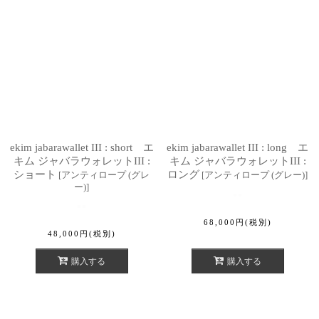
絞り込む
ekim jabarawallet III : short エ
ekim jabarawallet III : long エ
キム ジャバラウォレットIII :
キム ジャバラウォレットIII :
ショート
ロング
[
アンティロープ (グレ
[
アンティロープ (グレー)
]
ー)
]
68,000
円
(税別)
48,000
円
(税別)
購入する
購入する