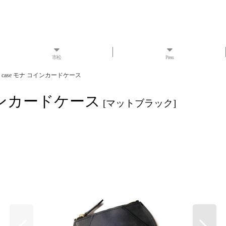
市松
Press
card case モナ コインカードケース
ナ コインカードケース
[
マットブラック
]