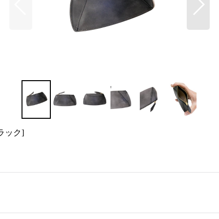
ラック
]