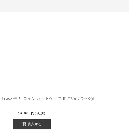
 card case モナ コインカードケース
[
ILCEA(ブラック)
]
16,000
円
(税別)
購入する