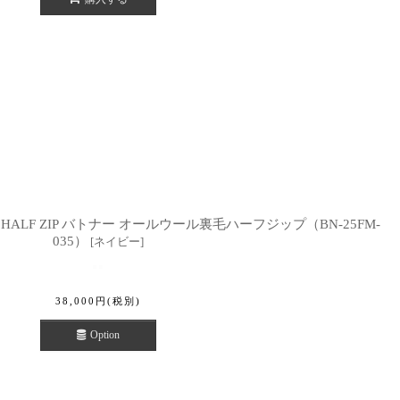
AKE HALF ZIP バトナー オールウール裏毛ハーフジップ（BN-25FM-
035）
[
ネイビー
]
38,000
円
(税別)
Option