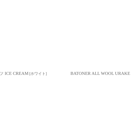
 ICE CREAM
BATONER ALL WOOL UR
[
ホワイト
]