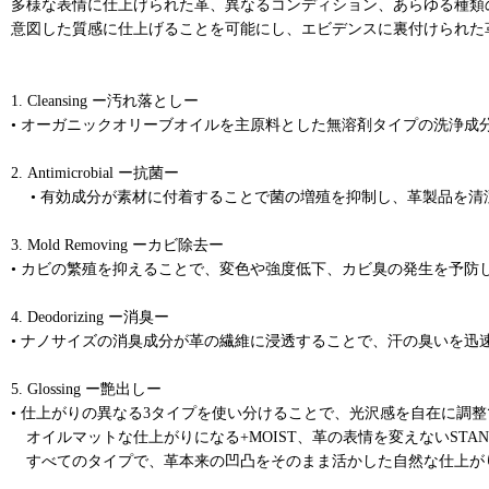
多様な表情に仕上げられた革、異なるコンディション、あらゆる種類
意図した質感に仕上げることを可能にし、エビデンスに裏付けられた
1. Cleansing ー汚れ落としー
• オーガニックオリーブオイルを主原料とした無溶剤タイプの洗浄成
2. Antimicrobial ー抗菌ー
• 有効成分が素材に付着することで菌の増殖を抑制し、革製品を清
3. Mold Removing ーカビ除去ー
• カビの繁殖を抑えることで、変色や強度低下、カビ臭の発生を予防
4. Deodorizing ー消臭ー
• ナノサイズの消臭成分が革の繊維に浸透することで、汗の臭いを迅
5. Glossing ー艶出しー
• 仕上がりの異なる3タイプを使い分けることで、光沢感を自在に調
オイルマットな仕上がりになる+MOIST、革の表情を変えないSTAND
すべてのタイプで、革本来の凹凸をそのまま活かした自然な仕上が