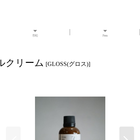
市松
Press
オールクリーム
[
GLOSS(グロス)
]