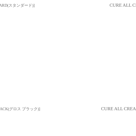
CURE AL
DARD(スタンダード)
]
CURE ALL C
BLACK(グロス ブラック)
]