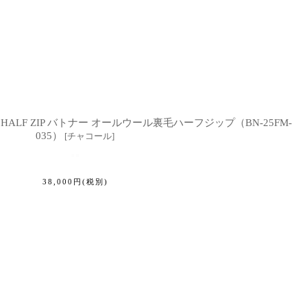
AKE HALF ZIP バトナー オールウール裏毛ハーフジップ（BN-25FM-
035）
[
チャコール
]
38,000
円
(税別)