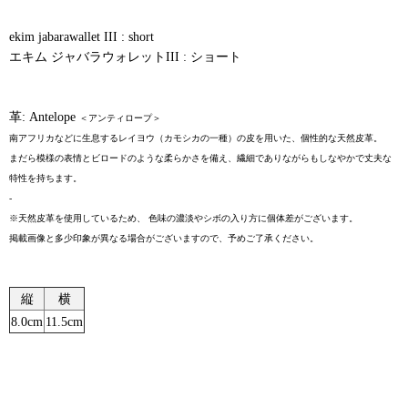
ekim jabarawallet III : short
エキム ジャバラウォレットIII : ショート
革: Antelope
＜アンティロープ＞
南アフリカなどに生息するレイヨウ（カモシカの一種）の皮を用いた、個性的な天然皮革。
まだら模様の表情とビロードのような柔らかさを備え、繊細でありながらもしなやかで丈夫な
特性を持ちます。
-
※天然皮革を使用しているため、 色味の濃淡やシボの入り方に個体差がございます。
掲載画像と多少印象が異なる場合がございますので、予めご了承ください。
縦
横
8.0cm
11.5cm