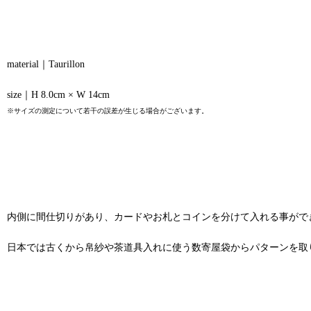
material｜Taurillon
size｜H 8.0cm × W 14cm
※サイズの測定について若干の誤差が生じる場合がございます。
内側に間仕切りがあり、カードやお札とコインを分けて入れる事がで
日本では古くから帛紗や茶道具入れに使う数寄屋袋からパターンを取