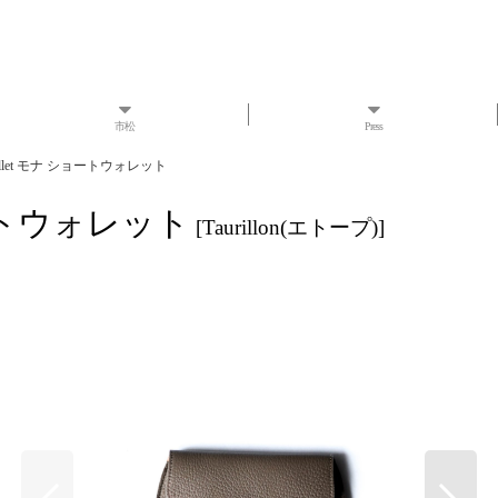
市松
Press
 wallet モナ ショートウォレット
ショートウォレット
[
Taurillon(エトープ)
]