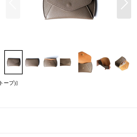
(エトープ)
]