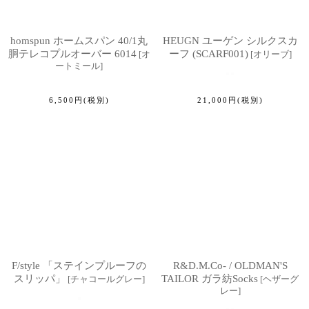
homspun ホームスパン 40/1丸
HEUGN ユーゲン シルクスカ
胴テレコプルオーバー 6014
ーフ (SCARF001)
[
オ
[
オリーブ
]
ートミール
]
6,500
円
(税別)
21,000
円
(税別)
F/style 「ステインプルーフの
R&D.M.Co- / OLDMAN'S
スリッパ」
TAILOR ガラ紡Socks
[
チャコールグレー
]
[
ヘザーグ
レー
]