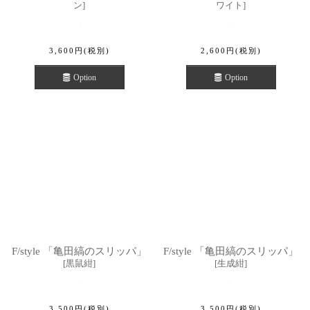
ン
]
ワイト
]
3,600
円
(税別)
2,600
円
(税別)
Option
Option
F/style 「亀田縞のスリッパ」
F/style 「亀田縞のスリッパ」
[
黒鼠紺
]
[
生成紺
]
3,500
円
(税別)
3,500
円
(税別)