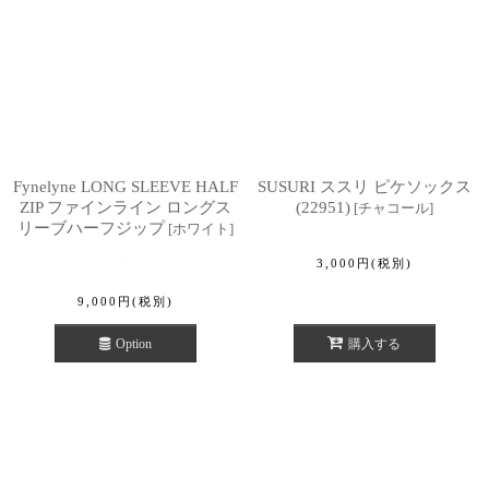
Fynelyne LONG SLEEVE HALF
SUSURI ススリ ピケソックス
ZIP ファインライン ロングス
(22951)
[
チャコール
]
リーブハーフジップ
[
ホワイト
]
3,000
円
(税別)
9,000
円
(税別)
Option
購入する