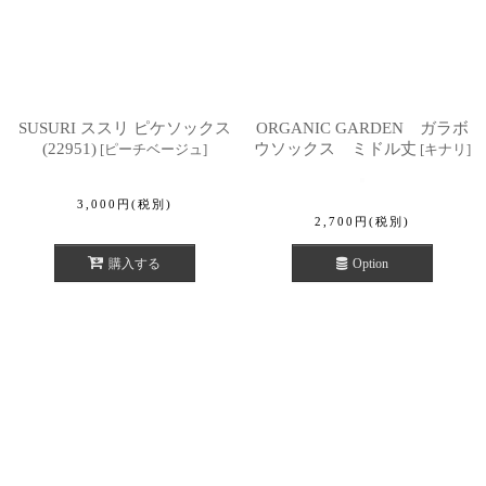
SUSURI ススリ ピケソックス
ORGANIC GARDEN ガラボ
(22951)
ウソックス ミドル丈
[
ピーチベージュ
]
[
キナリ
]
3,000
円
(税別)
2,700
円
(税別)
購入する
Option