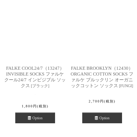
FALKE COOL24/7（13247）
FALKE BROOKLYN（12430）
INVISIBLE SOCKS ファルケ
ORGANIC COTTON SOCKS フ
クール24/7 インビジブル ソッ
ァルケ ブルックリン オーガニ
クス
ックコットン ソックス
[
ブラック
]
[
FUNGI
]
2,700
円
(税別)
1,800
円
(税別)
Option
Option