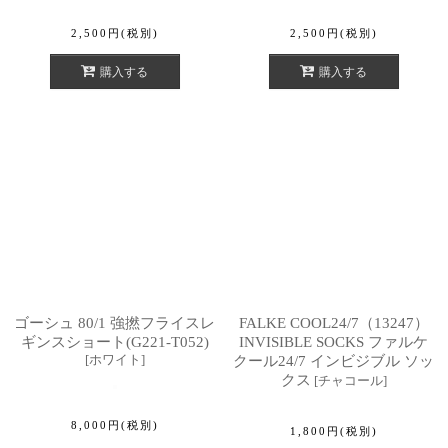
2,500
円
(税別)
2,500
円
(税別)
購入する
購入する
ゴーシュ 80/1 強撚フライスレ
FALKE COOL24/7（13247）
ギンスショート(G221-T052)
INVISIBLE SOCKS ファルケ
[
ホワイト
]
クール24/7 インビジブル ソッ
クス
[
チャコール
]
8,000
円
(税別)
1,800
円
(税別)