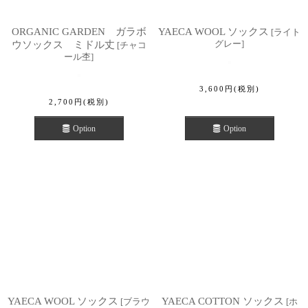
ORGANIC GARDEN ガラボ
YAECA WOOL ソックス
[
ライト
グレー
]
ウソックス ミドル丈
[
チャコ
ール杢
]
3,600
円
(税別)
2,700
円
(税別)
Option
Option
YAECA WOOL ソックス
YAECA COTTON ソックス
[
ブラウ
[
ホ