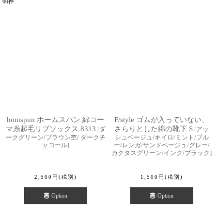
60
件
表示数
:
並び順
:
絞り込む
homspun ホームスパン 綿コー
F/style ゴムが入っていない、
マ糸起毛リブソックス 8313
さらりとした綿の靴下 S
[
ダ
[
アッ
ークグリーン/ブラウン杢/ ダークチ
シュベージュ/キイロ/ミント/ブル
ャコール
]
ー/レンガ/サンドベージュ/グレー/
カクタスグリーン/インク/ブラック
]
2,500
円
(税別)
1,500
円
(税別)
Option
Option