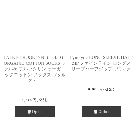
FALKE BROOKLYN（12430）
Fynelyne LONG SLEEVE HALF
ORGANIC COTTON SOCKS フ
ZIP ファインライン ロングス
ァルケ ブルックリン オーガニ
リーブハーフジップ
[
ブラック
]
ックコットン ソックス
[
メタル
グレー
]
9,000
円
(税別)
2,700
円
(税別)
Option
Option