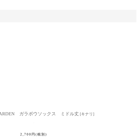
 GARDEN ガラボウソックス ミドル丈
[
キナリ
]
2,700
円
(税別)