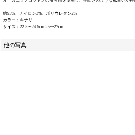
綿95%、ナイロン3%、ポリウレタン2%
カラー：キナリ
サイズ：22.5〜24.5cm 25〜27cm
他の写真