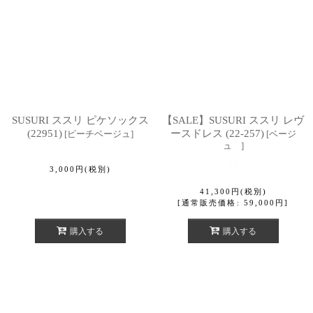
SUSURI ススリ ピケソックス
【SALE】SUSURI ススリ レヴ
(22951)
ースドレス (22-257)
[
ピーチベージュ
]
[
ベージ
ュ
]
3,000
円
(税別)
41,300
円
(税別)
[
通常販売価格
:
59,000
円
]
購入する
購入する