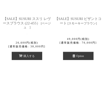
【SALE】SUSURI ススリ レヴ
【SALE】SUSURI ピザントコ
ースブラウス (22-455）
ート
[
ベージ
[
スモーキーブラウン
]
ュ
]
49,000
円
(税別)
26,600
円
(税別)
[
通常販売価格
:
70,000
円
]
[
通常販売価格
:
38,000
円
]
購入する
Option