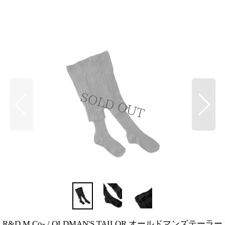
R&D.M.Co- / OLDMAN'S TAILOR オールドマンズテーラー