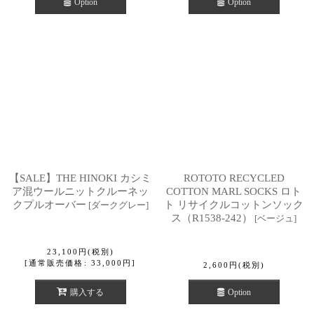
Option
Option
【SALE】THE HINOKI カシミ
ROTOTO RECYCLED
ア混ウールニットクルーネッ
COTTON MARL SOCKS ロト
クプルオーバー
ト リサイクルコットンソック
[
ダークグレー
]
ス（R1538-242）
[
ベージュ
]
23,100
円
(税別)
[
通常販売価格
:
33,000
円
]
2,600
円
(税別)
購入する
Option