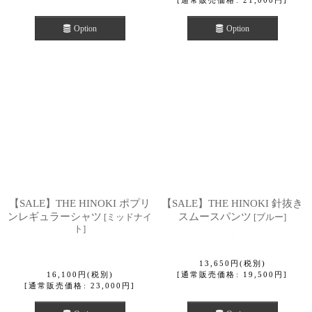
[
通常販売価格
:
21,000
円
]
Option
Option
【SALE】THE HINOKI ポプリ
【SALE】THE HINOKI 針抜き
ンレギュラーシャツ
スムースパンツ
[
ミッドナイ
[
ブルー
]
ト
]
13,650
円
(税別)
16,100
円
(税別)
[
通常販売価格
:
19,500
円
]
[
通常販売価格
:
23,000
円
]