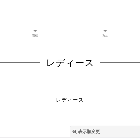
市松
Press
レディース
レディース
表示順変更