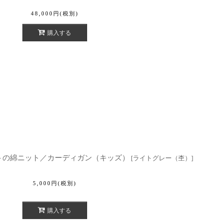
48,000
円
(税別)
購入する
ーメントの綿ニット／カーディガン（キッズ）
[
ライトグレー（杢）
]
5,000
円
(税別)
購入する