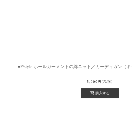
●F/style ホールガーメントの綿ニット／カーディガン（
5,000
円
(税別)
購入する