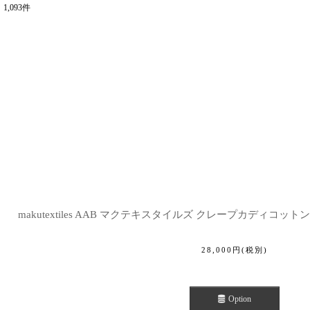
1,093
件
表示数
:
並び順
:
makutextiles AAB マクテキスタイルズ クレープカディコットンジ
28,000
円
(税別)
Option