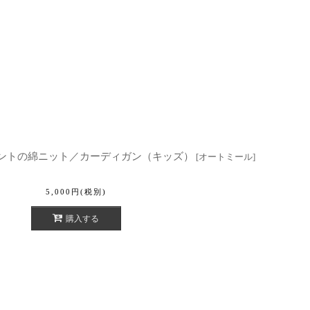
ルガーメントの綿ニット／カーディガン（キッズ）
[
オートミール
]
5,000
円
(税別)
購入する