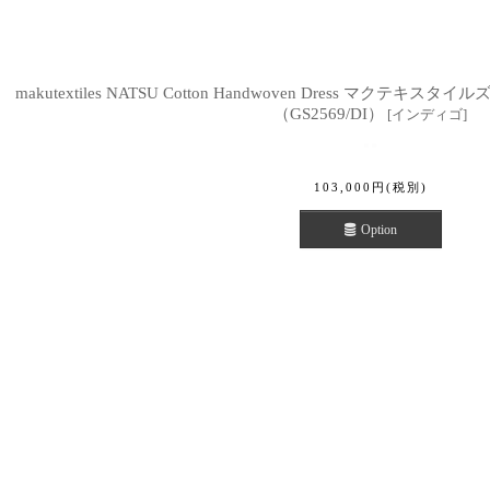
makutextiles NATSU Cotton Handwoven Dress マク
（GS2569/DI）
[
インディゴ
]
103,000
円
(税別)
Option