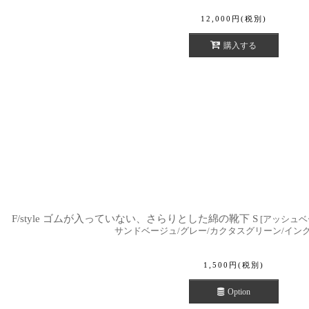
12,000
円
(税別)
購入する
F/style ゴムが入っていない、さらりとした綿の靴下 S
[
アッシュベー
サンドベージュ/グレー/カクタスグリーン/イン
1,500
円
(税別)
Option