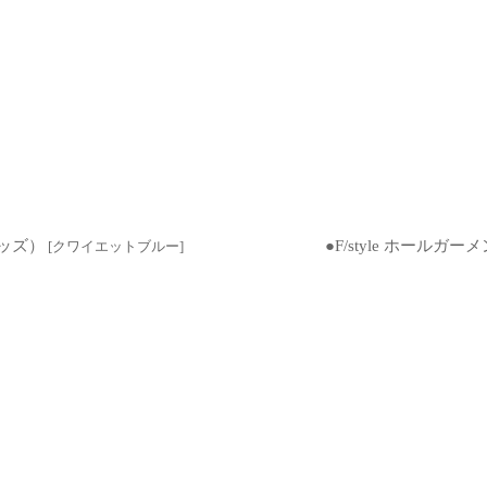
キッズ）
●F/style ホー
[
クワイエットブルー
]