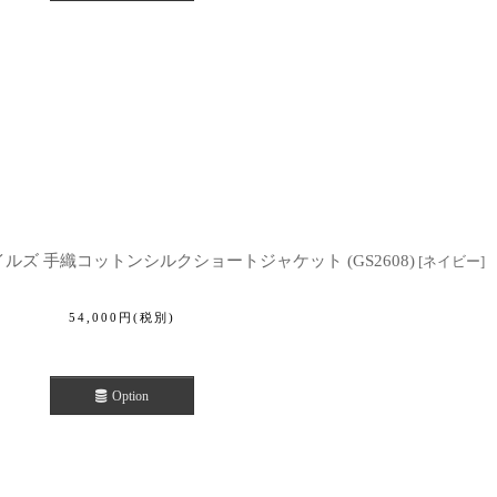
テキスタイルズ 手織コットンシルクショートジャケット (GS2608)
[
ネイビー
]
54,000
円
(税別)
Option