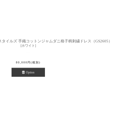
I マクテキスタイルズ 手織コットンジャムダニ格子柄刺繍ドレス（GS2605）
[
ホワイト
]
80,000
円
(税別)
Option