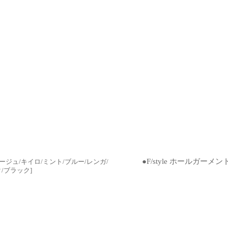
●F/style ホールガ
ジュ/キイロ/ミント/ブルー/レンガ/
ク/ブラック
]