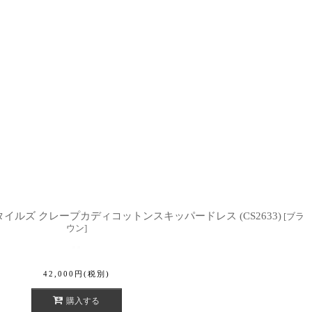
マクテキスタイルズ クレープカディコットンスキッパードレス (CS2633)
[
ブラ
ウン
]
42,000
円
(税別)
購入する