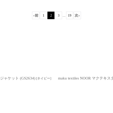
«
前
1
2
3
...
19
次
»
絞り込む
ャケット (GS2634)
maku textiles NOOR 
[
ネイビー
]