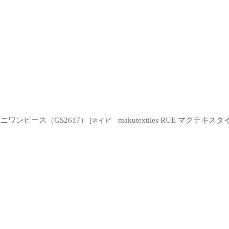
ムダニワンピース（GS2617）
makutextiles RUE マク
[
ネイビ