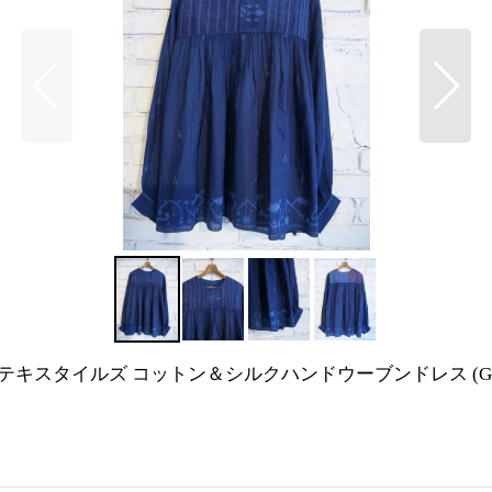
oven Dress マクテキスタイルズ コットン＆シルクハンドウーブンドレス (GS