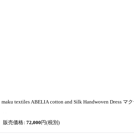
maku textiles ABELIA cotton and Silk Handw
販売価格
:
72,000
円
(税別)