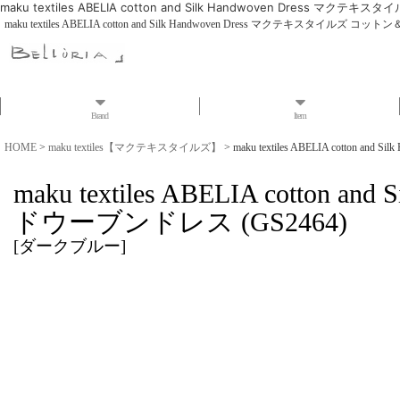
maku textiles ABELIA cotton and Silk Handwoven Dress
maku textiles ABELIA cotton and Silk Handwoven Dress マクテキスタイ
Brand
Item
HOME
>
maku textiles【マクテキスタイルズ】
>
maku textiles ABELIA cott
maku textiles ABELIA cot
ドウーブンドレス (GS2464)
[
ダークブルー
]