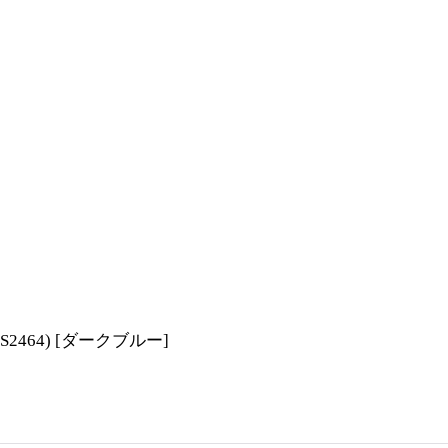
2464)
[
ダークブルー
]