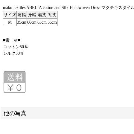
maku textiles ABELIA cotton and Silk Handwoven Dres
サイズ
肩幅
身幅
着丈
袖丈
M
35cm
60cm
63cm
56cm
■素 材■
コットン50％
シルク50％
他の写真