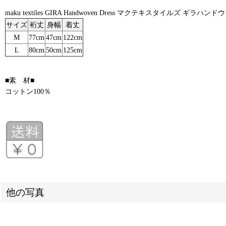
maku textiles GIRA Handwoven Dress マクテキスタイルズ ギラハンド
サイズ
裄丈
身幅
着丈
M
77cm
47cm
122cm
L
80cm
50cm
125cm
■素 材■
コットン100％
他の写真