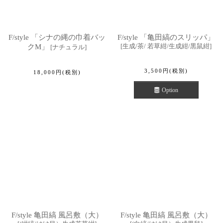
F/style 「シナの縄の巾着バッ
F/style 「亀田縞のスリッパ」
[
生成/茶/ 若草紺/生成紺/黒鼠紺
]
クM」
[
ナチュラル
]
3,500
円
(税別)
18,000
円
(税別)
Option
F/style 亀田縞 風呂敷（大）
F/style 亀田縞 風呂敷（大）