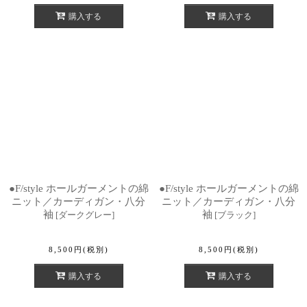
購入する
購入する
●F/style ホールガーメントの綿
●F/style ホールガーメントの綿
ニット／カーディガン・八分
ニット／カーディガン・八分
袖
袖
[
ダークグレー
]
[
ブラック
]
8,500
円
(税別)
8,500
円
(税別)
購入する
購入する