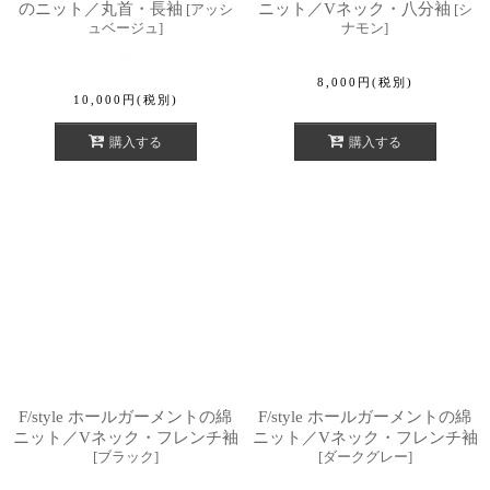
のニット／丸首・長袖
ニット／Vネック・八分袖
[
アッシ
[
シ
ュベージュ
]
ナモン
]
8,000
円
(税別)
10,000
円
(税別)
購入する
購入する
F/style ホールガーメントの綿
F/style ホールガーメントの綿
ニット／Vネック・フレンチ袖
ニット／Vネック・フレンチ袖
[
ブラック
]
[
ダークグレー
]