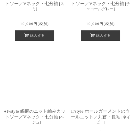
トソー／Vネック・七分袖
トソー／Vネック・七分袖
[
ス
[
チ
ミ
]
ャコールグレー
]
10,000
円
(税別)
10,000
円
(税別)
購入する
購入する
●F/style 綿麻のニット編みカッ
F/style ホールガーメントのウ
トソー／Vネック・七分袖
ールニット／丸首・長袖
[
ベ
[
ネイ
ージュ
]
ビー
]