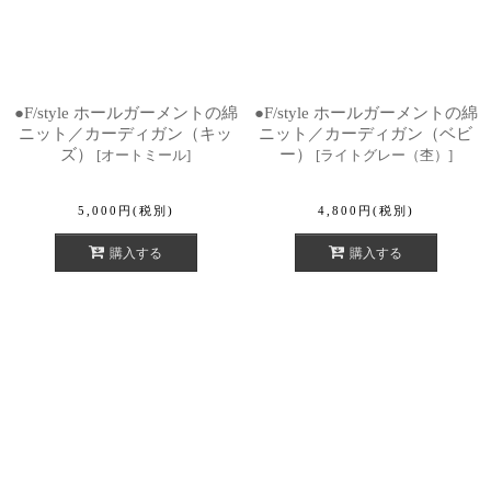
●F/style ホールガーメントの綿
●F/style ホールガーメントの綿
ニット／カーディガン（キッ
ニット／カーディガン（ベビ
ズ）
ー）
[
オートミール
]
[
ライトグレー（杢）
]
5,000
円
(税別)
4,800
円
(税別)
購入する
購入する