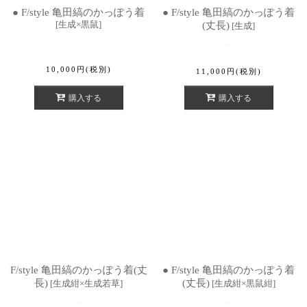
● F/style 亀田縞のかっぽう着
● F/style 亀田縞のかっぽう着
[
生成×黒鼠
]
(丈長)
[
生成
]
10,000
円
(税別)
11,000
円
(税別)
購入する
購入する
F/style 亀田縞のかっぽう着(丈
● F/style 亀田縞のかっぽう着
長)
(丈長)
[
生成紺×生成若草
]
[
生成紺×黒鼠紺
]