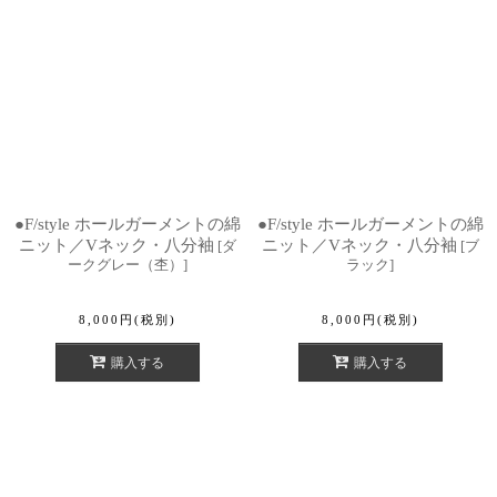
●F/style ホールガーメントの綿
●F/style ホールガーメントの綿
ニット／Vネック・八分袖
ニット／Vネック・八分袖
[
ダ
[
ブ
ークグレー（杢）
]
ラック
]
8,000
円
(税別)
8,000
円
(税別)
購入する
購入する