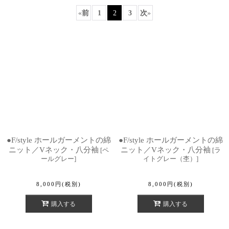
«
前
1
2
3
次
»
並び順
:
絞り込む
●F/style ホールガーメントの綿
●F/style ホールガーメントの綿
ニット／Vネック・八分袖
ニット／Vネック・八分袖
[
ペ
[
ラ
ールグレー
]
イトグレー（杢）
]
8,000
円
(税別)
8,000
円
(税別)
購入する
購入する