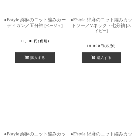
●F/style 綿麻のニット編みカー
●F/style 綿麻のニット編みカッ
ディガン／五分袖
トソー／Vネック・七分袖
[
ベージュ
]
[
ネ
イビー
]
10,000
円
(税別)
10,000
円
(税別)
購入する
購入する
●F/style 綿麻のニット編みカッ
●F/style 綿麻のニット編みカッ