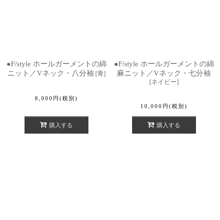
●F/style ホールガーメントの綿
●F/style ホールガーメントの綿
ニット／Vネック・八分袖
麻ニット／Vネック・七分袖
[
青
]
[
ネイビー
]
8,000
円
(税別)
10,000
円
(税別)
購入する
購入する