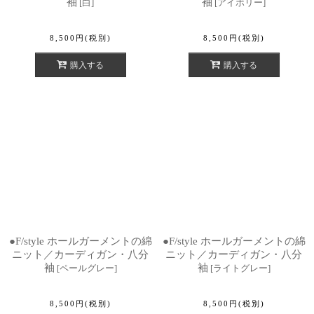
袖
袖
[
白
]
[
アイボリー
]
8,500
円
(税別)
8,500
円
(税別)
購入する
購入する
●F/style ホールガーメントの綿
●F/style ホールガーメントの綿
ニット／カーディガン・八分
ニット／カーディガン・八分
袖
袖
[
ペールグレー
]
[
ライトグレー
]
8,500
円
(税別)
8,500
円
(税別)