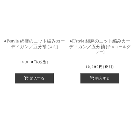
●F/style 綿麻のニット編みカー
●F/style 綿麻のニット編みカー
ディガン／五分袖
ディガン／五分袖
[
スミ
]
[
チャコールグ
レー
]
10,000
円
(税別)
10,000
円
(税別)
購入する
購入する