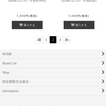
[
(紺縞/はけ目）生成若草紺
]
[
(白縞/はけ目）生成黒鼠
]
5,000
円
(税別)
5,000
円
(税別)
購入する
購入する
«
前
1
2
3
次
»
HOME
Brand List
Shop
特定商取引法表示
Information