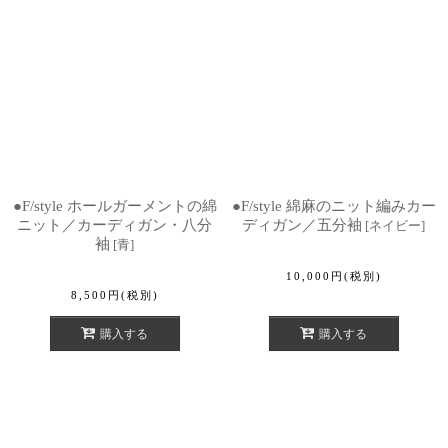
●F/style ホールガーメントの綿
●F/style 綿麻のニット編みカー
ニット／カーディガン・八分
ディガン／五分袖
[
ネイビー
]
袖
[
青
]
10,000
円
(税別)
8,500
円
(税別)
購入する
購入する