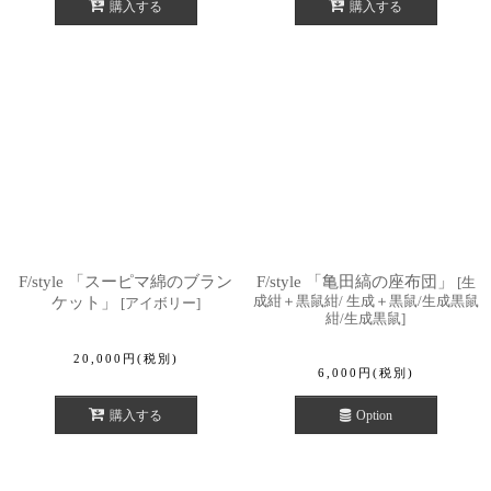
購入する
購入する
F/style 「スーピマ綿のブラン
F/style 「亀田縞の座布団」
[
生
成紺＋黒鼠紺/ 生成＋黒鼠/生成黒鼠
ケット」
[
アイボリー
]
紺/生成黒鼠
]
20,000
円
(税別)
6,000
円
(税別)
購入する
Option