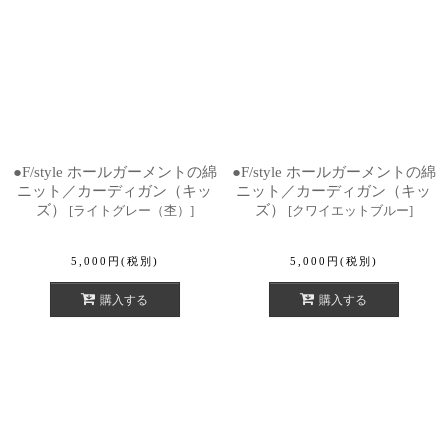
●F/style ホールガーメントの綿
●F/style ホールガーメントの綿
ニット／カーディガン（キッ
ニット／カーディガン（キッ
ズ）
ズ）
[
ライトグレー（杢）
]
[
クワイエットブルー
]
5,000
円
(税別)
5,000
円
(税別)
購入する
購入する