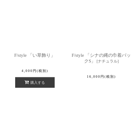
F/style 「い草飾り」
F/style 「シナの縄の巾着バッ
クS」
[
ナチュラル
]
4,000
円
(税別)
16,000
円
(税別)
購入する