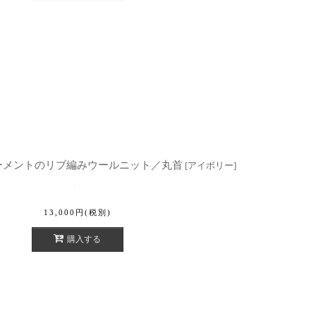
ールガーメントのリブ編みウールニット／丸首
[
アイボリー
]
13,000
円
(税別)
購入する