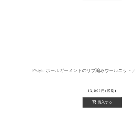
F/style ホールガーメントのリブ編みウールニット
13,000
円
(税別)
購入する