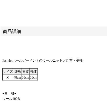
商品詳細
F/style ホールガーメントのウールニット／丸首・長袖
サイズ
身幅
着丈
袖丈
M
48cm
58cm
55cm
■素 材■
ウール100％