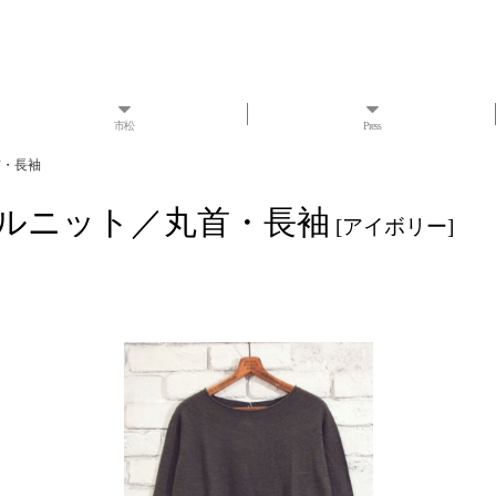
市松
Press
首・長袖
ウールニット／丸首・長袖
[
アイボリー
]