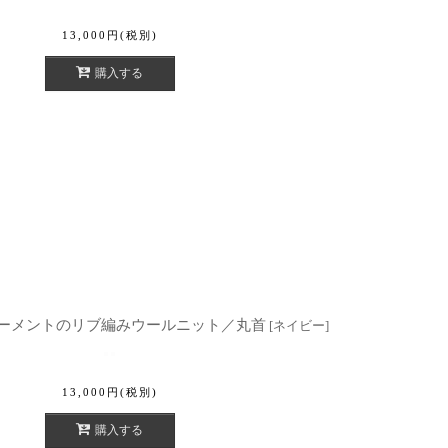
13,000
円
(税別)
購入する
ホールガーメントのリブ編みウールニット／丸首
[
ネイビー
]
13,000
円
(税別)
購入する