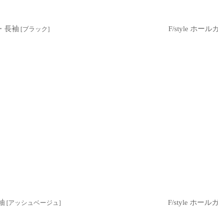
首・長袖
F/style 
[
ブラック
]
袖
F/style 
[
アッシュベージュ
]