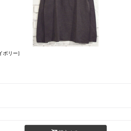
イボリー
]