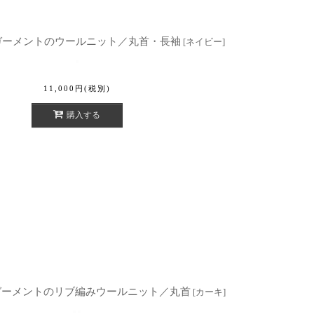
ホールガーメントのウールニット／丸首・長袖
[
ネイビー
]
11,000
円
(税別)
購入する
ホールガーメントのリブ編みウールニット／丸首
[
カーキ
]