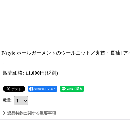
F/style ホールガーメントのウールニット／丸首・長袖
[
ア
販売価格
:
11,000
円
(税別)
Facebookでシェア
数量
:
返品特約に関する重要事項