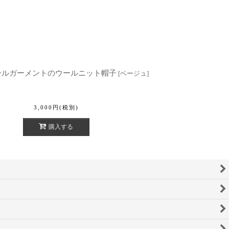
e ホールガーメントのウールニット帽子
[
ベージュ
]
3,000
円
(税別)
購入する