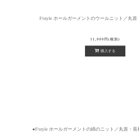
F/style ホールガーメントのウールニット／丸
11,000
円
(税別)
購入する
●F/style ホールガーメントの綿のニット／丸首・長