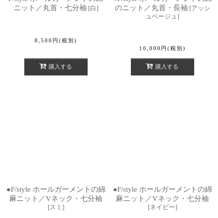
ニット／丸首・七分袖
のニット／丸首・長袖
[
白
]
[
アッシ
ュベージュ
]
8,500
円
(税別)
10,000
円
(税別)
購入する
購入する
●F/style ホールガーメントの綿
●F/style ホールガーメントの綿
麻ニット／Vネック・七分袖
麻ニット／Vネック・七分袖
[
スミ
]
[
ネイビー
]