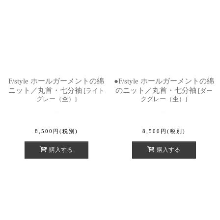
F/style ホールガーメントの綿
●F/style ホールガーメントの綿
ニット／丸首・七分袖
のニット／丸首・七分袖
[
ライト
[
ダー
グレー（杢）
]
クグレー（杢）
]
8,500
円
(税別)
8,500
円
(税別)
購入する
購入する