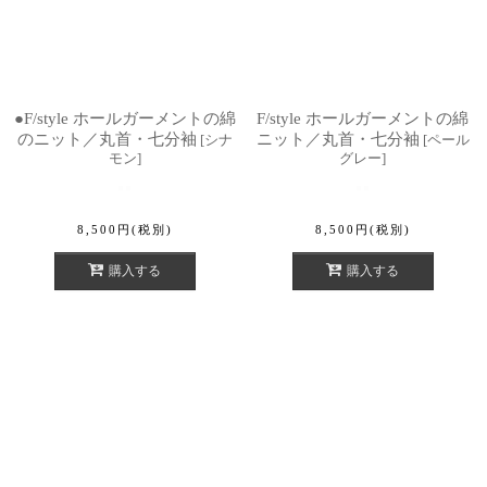
●F/style ホールガーメントの綿
F/style ホールガーメントの綿
のニット／丸首・七分袖
ニット／丸首・七分袖
[
シナ
[
ペール
モン
]
グレー
]
8,500
円
(税別)
8,500
円
(税別)
購入する
購入する