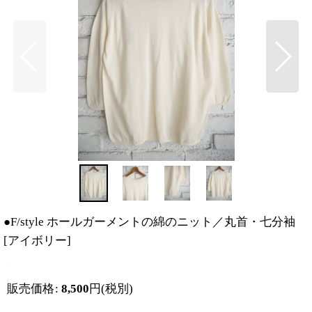
●F/style ホールガーメントの綿のニット／丸首・七分袖
[
アイボリー
]
販売価格
:
8,500
円
(税別)