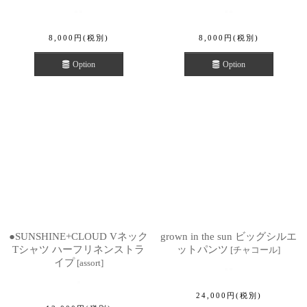
8,000
円
(税別)
8,000
円
(税別)
Option
Option
●SUNSHINE+CLOUD Vネック
grown in the sun ビッグシルエ
Tシャツ ハーフリネンストラ
ットパンツ
[
チャコール
]
イプ
[
assort
]
24,000
円
(税別)