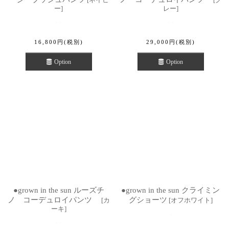
ー
]
レー
]
16,800
円
(税別)
29,000
円
(税別)
Option
Option
●grown in the sun ルーズチ
●grown in the sun クライミン
ノ コーデュロイパンツ
グショーツ
[
カ
[
オフホワイト
]
ーキ
]