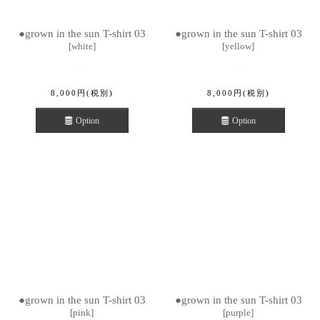
●grown in the sun T-shirt 03
●grown in the sun T-shirt 03
[
white
]
[
yellow
]
8,000
円
(税別)
8,000
円
(税別)
Option
Option
●grown in the sun T-shirt 03
●grown in the sun T-shirt 03
[
pink
]
[
purple
]