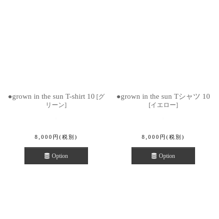
●grown in the sun T-shirt 10
●grown in the sun Tシャツ 10
[
グ
リーン
]
[
イエロー
]
8,000
円
(税別)
8,000
円
(税別)
Option
Option