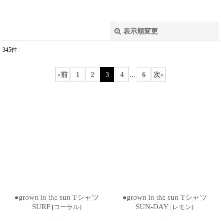
表示順変更
閉じる
345
件
サブカテゴリ
:
«
前
1
2
3
4
...
6
次
»
表示数
:
並び順
:
絞り込む
●grown in the sun Tシャツ
●grown in the sun Tシャツ
SURF
SUN-DAY
[
コーラル
]
[
レモン
]