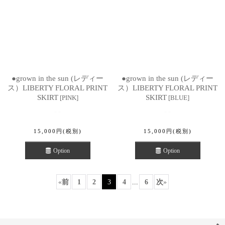
●grown in the sun (レディー
●grown in the sun (レディー
ス）LIBERTY FLORAL PRINT
ス）LIBERTY FLORAL PRINT
SKIRT
SKIRT
[
PINK
]
[
BLUE
]
15,000
円
(税別)
15,000
円
(税別)
Option
Option
«
前
1
2
3
4
...
6
次
»