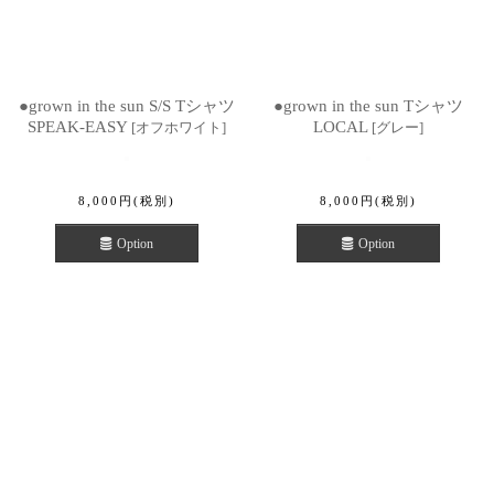
●grown in the sun S/S Tシャツ
●grown in the sun Tシャツ
SPEAK-EASY
LOCAL
[
オフホワイト
]
[
グレー
]
8,000
円
(税別)
8,000
円
(税別)
Option
Option