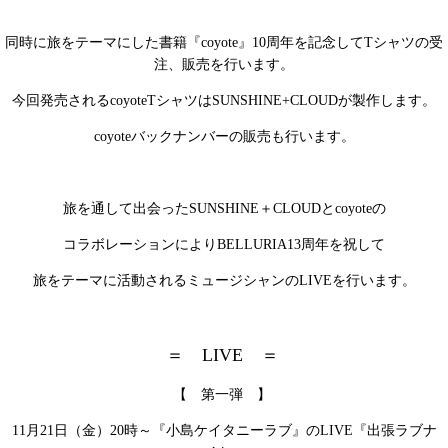
同時に旅をテーマにした書籍『
coyote
』
10
周年を記念して
T
シャツの受
注、販売を行います。
今回発売される
coyoteT
シャツは
SUNSHINE+CLOUD
が製作します。
coyote
バックナンバーの販売も行います。
旅を通して出会った
SUNSHINE
＋
CLOUD
と
coyote
の
コラボレーションにより
BELLURIA13
周年を祝して
旅をテーマに活動されるミュージシャンの
LIVE
を行います。
＝ LIVE ＝
【 第一弾 】
11
月
21
日（金）
20
時～『小島ケイタニーラブ』の
LIVE
『出張ラブナ