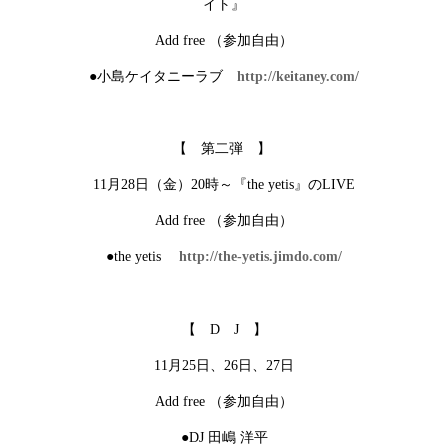
イト』
Add
free
（参加自由）
●小島ケイタニーラブ
http://keitaney.com/
【 第二弾 】
11
月
28
日（金）
20
時～『
the yetis
』の
LIVE
Add free （参加自由）
●the yetis
http://the-yetis.jimdo.com/
【 D J 】
11月25日、26日、27日
Add free （参加自由）
●DJ 田嶋 洋平