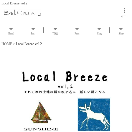
Local Breeze vol.2
カート
Brand
Item
市松
Press
Blog
Shop
HOME
>
Local Breeze vol.2