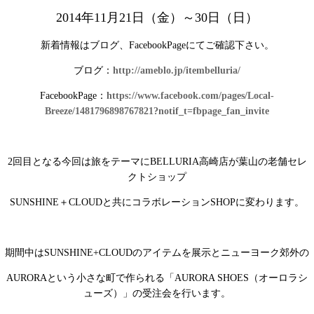
2014年11月21日（金）～30日（日）
新着情報はブログ、FacebookPageにてご確認下さい。
ブログ：
http://ameblo.jp/itembelluria/
FacebookPage：
https://www.facebook.com/pages/Local-
Breeze/1481796898767821?notif_t=fbpage_fan_invite
2
回目となる今回は旅をテーマに
BELLURIA
高崎店が葉山の老舗セレ
クトショップ
SUNSHINE
＋
CLOUD
と共にコラボレーション
SHOP
に変わります。
期間中は
SUNSHINE+CLOUDの
アイテムを展示とニューヨーク郊外の
AURORA
という小さな町で作られる「
AURORA SHOES
（オーロラシ
ューズ）」の受注会を行います。