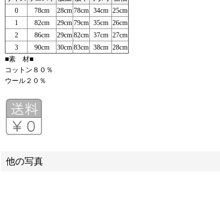
0
78cm
28cm
78cm
34cm
25cm
1
82cm
29cm
79cm
35cm
26cm
2
86cm
29cm
82cm
37cm
27cm
3
90cm
30cm
83cm
38cm
28cm
■素 材■
コットン８０％
ウール２０％
他の写真