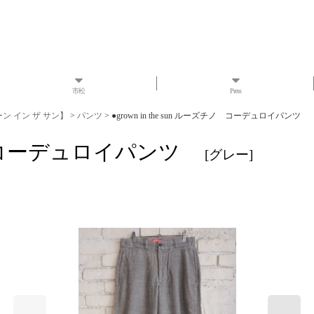
市松
Press
ローン イン ザ サン】
>
パンツ
>
●grown in the sun ルーズチノ コーデュロイパンツ
ーズチノ コーデュロイパンツ
[
グレー
]