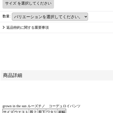
サイズ
を選択してください
数量
:
返品特約に関する重要事項
商品詳細
grown in the sun ルーズチノ コーデュロイパンツ
サイズ
ウエスト
股上
股下
ワタリ
裾幅