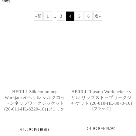
356
件
表示数
:
«
前
1
...
3
4
5
6
次
»
並び順
:
絞り込む
HERILL Silk cotton nep
HERILL Ripstop Workjacket ヘ
Workjacket ヘリル シルクコッ
リル リップストップワークジ
トンネップワークジャケット
ャケット (26-010-HL-8070-10)
[
ブラック
]
(26-011-HL-8220-10)
[
ブラック
]
54,000
円
(税別)
67,000
円
(税別)