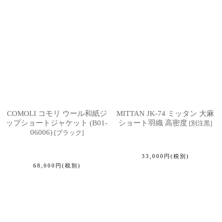
COMOLI コモリ ウール和紙ジ
MITTAN JK-74 ミッタン 大麻
ップショートジャケット (B01-
ショート羽織 高密度
[
別注黒
]
06006)
[
ブラック
]
33,000
円
(税別)
68,000
円
(税別)