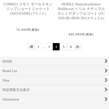
COMOLI コモリ モールスキン
HERILL Naturalcashmere
ジップショートジャケット
Dufflecoat ヘリル ナチュラル
(A03-01008)
カシミヤダッフルコート (25-
[
ブラック
]
020-HL-8030-30)
[
ナチュラル
]
76,000
円
(税別)
400,000
円
(税別)
«
前
1
...
3
4
5
6
次
»
HOME
Brand List
Shop
特定商取引法表示
Information