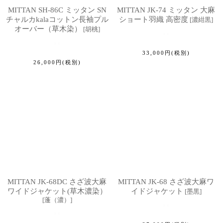
MITTAN SH-86C ミッタン SN
MITTAN JK-74 ミッタン 大麻
チャルカkalaコットン長袖プル
ショート羽織 高密度
[
濃紺黒
]
オーバー（草木染）
[
胡桃
]
33,000
円
(税別)
26,000
円
(税別)
MITTAN JK-68DC さざ波大麻
MITTAN JK-68 さざ波大麻ワ
ワイドジャケット(草木濃染）
イドジャケット
[
墨黒
]
[
蓬（濃）
]