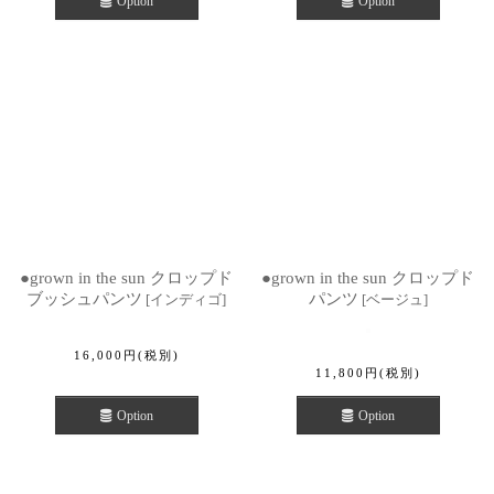
Option
Option
●grown in the sun クロップド
●grown in the sun クロップド
ブッシュパンツ
パンツ
[
インディゴ
]
[
ベージュ
]
16,000
円
(税別)
11,800
円
(税別)
Option
Option