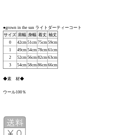
●grown in the sun ライトダーティーコート
サイズ
肩幅
身幅
着丈
袖丈
0
42cm
51cm
75cm
59cm
1
49cm
54cm
78cm
61cm
2
52cm
56cm
82cm
63cm
3
54cm
58cm
86cm
66cm
◆素 材◆
ウール100％