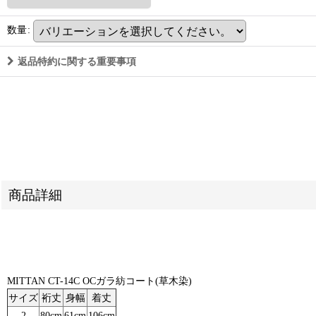
数量
:
返品特約に関する重要事項
商品詳細
MITTAN CT-14C OCガラ紡コート(草木染)
サイズ
裄丈
身幅
着丈
2
80cm
61cm
106cm