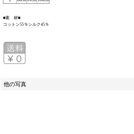
■素 材■
コットン55％シルク45％
他の写真