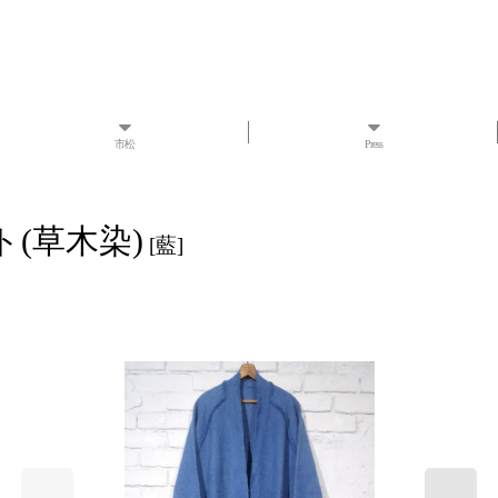
市松
Press
ート(草木染)
[
藍
]