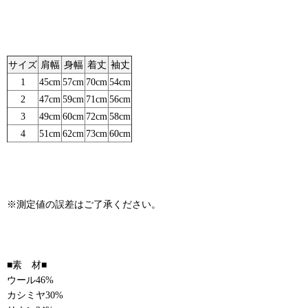
サイズ
肩幅
身幅
着丈
袖丈
1
45cm
57cm
70cm
54cm
2
47cm
59cm
71cm
56cm
3
49cm
60cm
72cm
58cm
4
51cm
62cm
73cm
60cm
※測定値の誤差はご了承ください。
■素 材■
ウール46%
カシミヤ30%