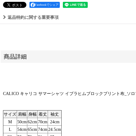
Facebookでシェア
返品特約に関する重要事項
商品詳細
CALICO キャリコ サマーシャツ イブラヒムブロックプリント布_ソロフラワー UT0
サイズ
肩幅
身幅
着丈
袖丈
M
50cm
62cm
70cm
24cm
L
54cm
65cm
74cm
24.5cm