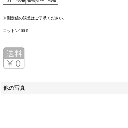
XL
58cm
70cm
81cm
25cm
※測定値の誤差はご了承ください。
コットン100％
他の写真