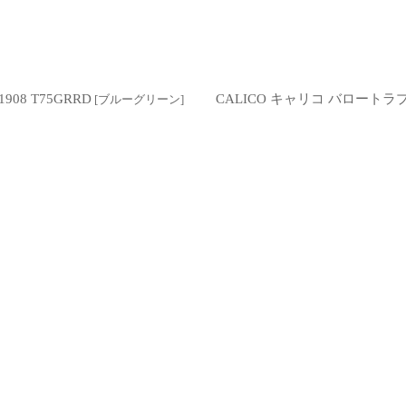
08 T75GRRD
CALICO キャリコ バロートラプリ
[
ブルーグリーン
]