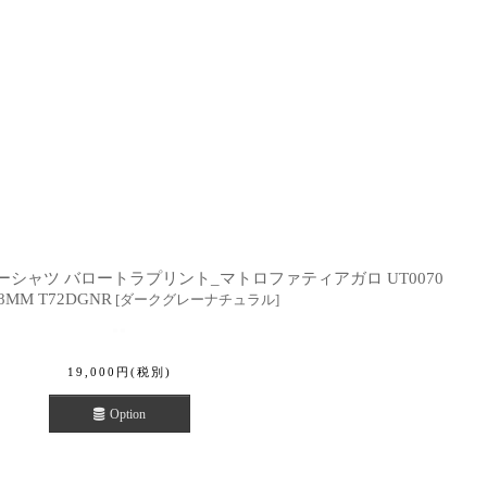
.サマーシャツ バロートラプリント_マトロファティアガロ UT0070
8MM T72DGNR
[
ダークグレーナチュラル
]
19,000
円
(税別)
Option