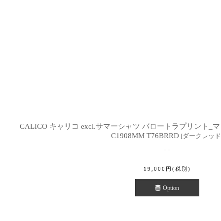
並び順
:
CALICO キャリコ excl.サマーシャツ バロートラプリント_
C1908MM T76BRRD
[
ダークレッド
19,000
円
(税別)
Option