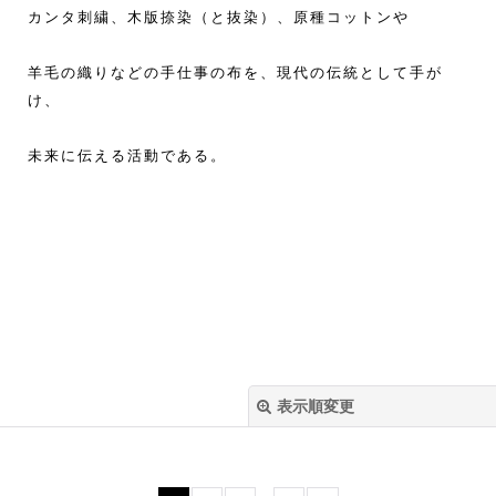
カンタ刺繍、木版捺染（と抜染）、原種コットンや
羊毛の織りなどの手仕事の布を、現代の伝統として手が
け、
未来に伝える活動である。
表示順変更