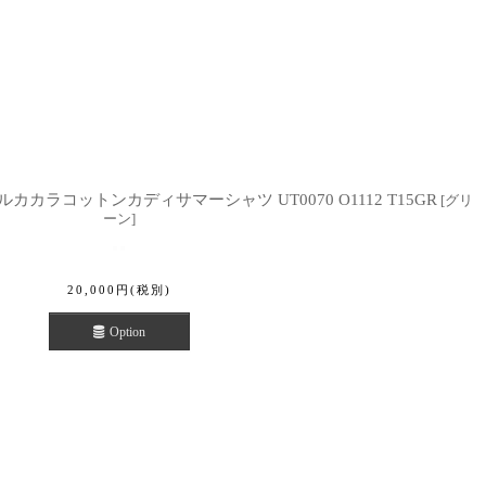
ルカカラコットンカディサマーシャツ UT0070 O1112 T15GR
[
グリ
ーン
]
20,000
円
(税別)
Option