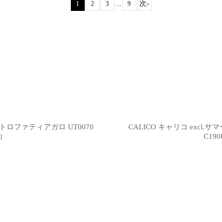
1
2
3
...
9
次
»
絞り込む
マトロファティアガロ UT0070
CALICO キャリコ excl
C190
]