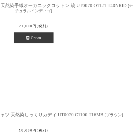
天然染手織オーガニックコットン 縞 UT0070 O1121 T40NRID
[
ナ
チュラルインディゴ
]
21,000
円
(税別)
Option
ャツ 天然染しっくりカディ UT0070 C1100 T16MB
[
ブラウン
]
18,000
円
(税別)