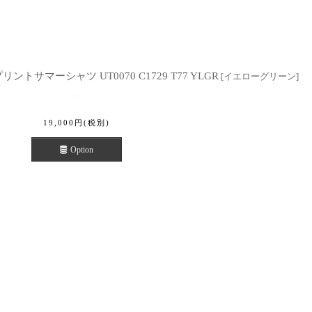
ントサマーシャツ UT0070 C1729 T77 YLGR
[
イエローグリーン
]
19,000
円
(税別)
Option