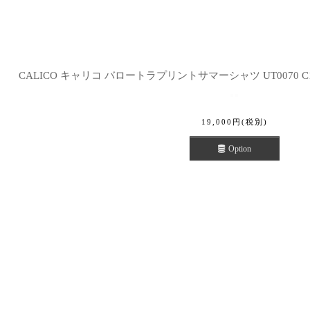
CALICO キャリコ バロートラプリントサマーシャツ UT0070 C19
19,000
円
(税別)
Option