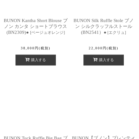
BUNON Kantha Short Blouse ブ
BUNON Silk Ruffle Stole ブノ
ノン カンタ ショートブラウス
ン シルクラッフルストール
(BN2309)●
(BN2541）●
[
ベージュオレンジ
]
[
エクリュ
]
38,000
円
(税別)
22,000
円
(税別)
購入する
購入する
BUNON Tuck Ruffle Big Bag ブ
BUNON【ブノン】プレンティ