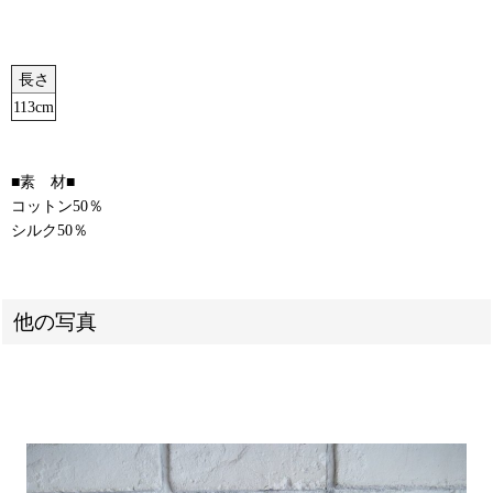
長さ
113cm
■素 材■
コットン50％
シルク50％
他の写真