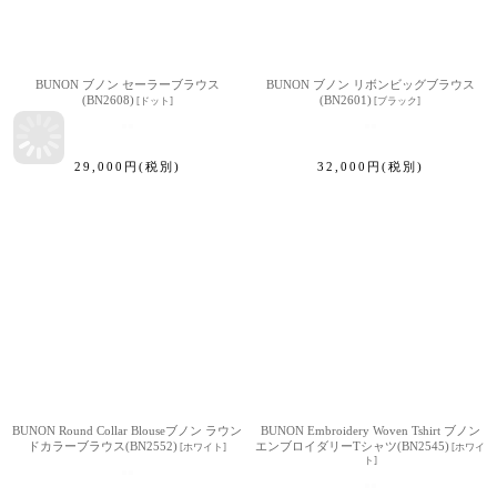
BUNON ブノン セーラーブラウス
BUNON ブノン リボンビッグブラウス
(BN2608)
(BN2601)
[
ドット
]
[
ブラック
]
29,000
円
(税別)
32,000
円
(税別)
BUNON Round Collar Blouseブノン ラウン
BUNON Embroidery Woven Tshirt ブノン
ドカラーブラウス(BN2552)
エンブロイダリーTシャツ(BN2545)
[
ホワイト
]
[
ホワイ
ト
]