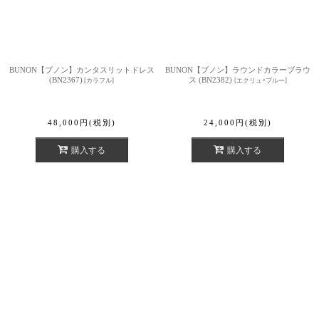
BUNON【ブノン】カンタスリットドレス
BUNON【ブノン】ラウンドカラーブラウ
(BN2367)
ス (BN2382)
[
カラフル
]
[
エクリュ×ブルー
]
48,000
円
(税別)
24,000
円
(税別)
購入する
購入する