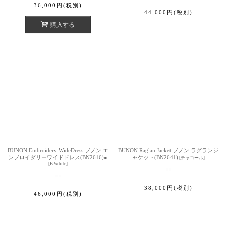
36,000
円
(税別)
44,000
円
(税別)
購入する
BUNON Embroidery WideDress ブノン エ
BUNON Raglan Jacket ブノン ラグランジ
ンブロイダリーワイドドレス(BN2616)●
ャケット(BN2641)
[
チャコール
]
[
B.White
]
38,000
円
(税別)
46,000
円
(税別)