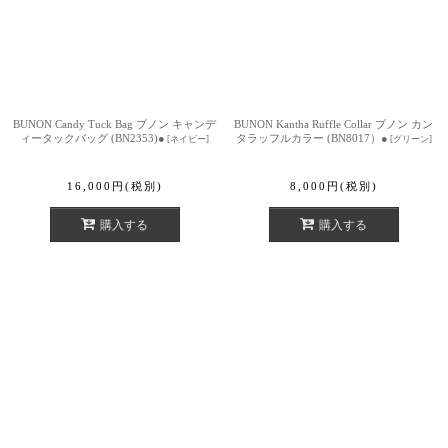
BUNON Candy Tuck Bag ブノン キャンデ
BUNON Kantha Ruffle Collar ブノン カン
ィータックバッグ (BN2353)●
タラッフルカラー (BN8017）●
[
ネイビー
]
[
グリーン
]
16,000
円
(税別)
8,000
円
(税別)
購入する
購入する