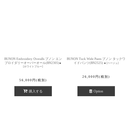
BUNON Embroidery Overalls ブノン エン
BUNON Tuck Wide Pants ブノン タックワ
ブロイダリーオーバーオール(BN2305)●
イドパンツ(BN2525) ●
[
ベージュ
]
[
ホワイトブルー
]
26,000
円
(税別)
56,000
円
(税別)
購入する
Option