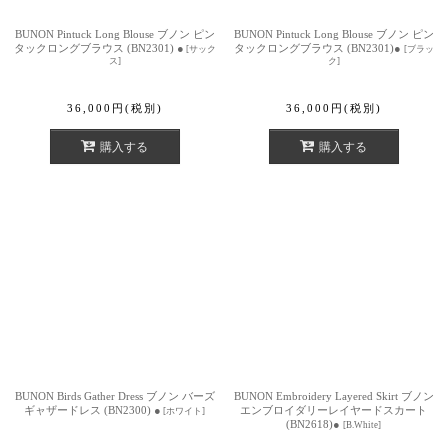
BUNON Pintuck Long Blouse ブノン ピン
BUNON Pintuck Long Blouse ブノン ピン
タックロングブラウス (BN2301) ●
タックロングブラウス (BN2301)●
[
サック
[
ブラッ
ス
]
ク
]
36,000
円
(税別)
36,000
円
(税別)
購入する
購入する
BUNON Birds Gather Dress ブノン バーズ
BUNON Embroidery Layered Skirt ブノン
ギャザードレス (BN2300) ●
エンブロイダリーレイヤードスカート
[
ホワイト
]
(BN2618)●
[
B.White
]