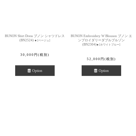
BUNON Shirt Dress ブノン シャツドレス
BUNON Embroidery W Blouson ブノン エ
(BN2524) ●
ンブロイダリーダブルブルゾン
[
ベージュ
]
(BN2304)●
[
ホワイトブルー
]
30,000
円
(税別)
52,000
円
(税別)
Option
Option