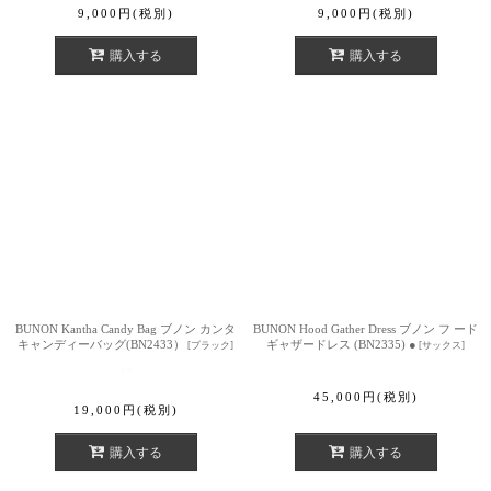
9,000
円
(税別)
9,000
円
(税別)
購入する
購入する
BUNON Kantha Candy Bag ブノン カンタ
BUNON Hood Gather Dress ブノン フ ード
キャンディーバッグ(BN2433）
ギャザードレス (BN2335) ●
[
ブラック
]
[
サックス
]
45,000
円
(税別)
19,000
円
(税別)
購入する
購入する