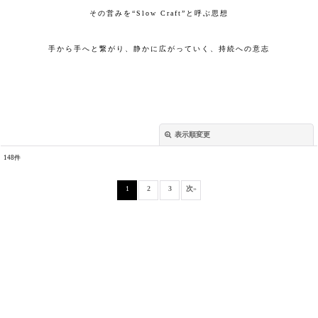
その営みを“Slow Craft”と呼ぶ思想
手から手へと繋がり、静かに広がっていく、持続への意志
表示順変更
閉じる
148
件
表示数
:
1
2
3
次
»
並び順
:
絞り込む