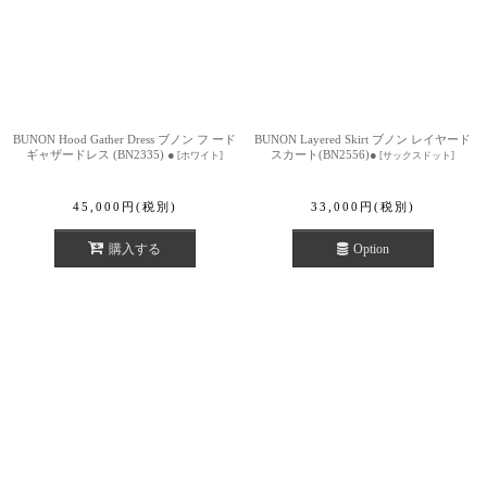
BUNON Hood Gather Dress ブノン フ ード
BUNON Layered Skirt ブノン レイヤード
ギャザードレス (BN2335) ●
スカート(BN2556)●
[
ホワイト
]
[
サックスドット
]
45,000
円
(税別)
33,000
円
(税別)
購入する
Option