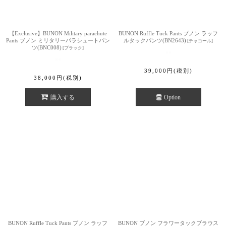
【Exclusive】BUNON Military parachute
BUNON Ruffle Tuck Pants ブノン ラッフ
Pants ブノン ミリタリーパラシュートパン
ルタックパンツ(BN2643)
[
チャコール
]
ツ(BNC008)
[
ブラック
]
39,000
円
(税別)
38,000
円
(税別)
購入する
Option
BUNON Ruffle Tuck Pants ブノン ラッフ
BUNON ブノン フラワータックブラウス