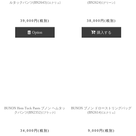
ルタックパンツ(BN2643)
(BN2624)
[
エクリュ
]
[
グリーン
]
39,000
円
(税別)
38,000
円
(税別)
Option
購入する
BUNON Hem Tuck Pants ブノン ヘムタッ
BUNON ブノン ドローストリングバッグ
クパンツ(BN2352)
(BN2614)
[
ブラック
]
[
エクリュ
]
34,000
円
(税別)
9,000
円
(税別)