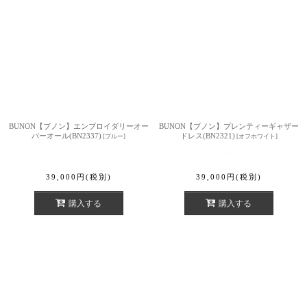
BUNON【ブノン】エンブロイダリーオー
BUNON【ブノン】プレンティーギャザー
バーオール(BN2337)
ドレス(BN2321)
[
ブルー
]
[
オフホワイト
]
39,000
円
(税別)
39,000
円
(税別)
購入する
購入する