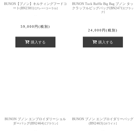
BUNON【ブノン】キルティングフードコ
BUNON Tuck Ruffle Big Bag ブノン タッ
ート(BN2381)
クラッフルビッグバッグ(BN2471)
[
グレー×コーラル
]
[
ブラッ
ク
]
59,000
円
(税別)
24,000
円
(税別)
購入する
購入する
BUNON ブノン エンブロイダリーショル
BUNON ブノン エンブロイダリーバッグ
ダーバッグ(BN2464)
(BN2463)
[
ブラウン
]
[
ホワイト
]