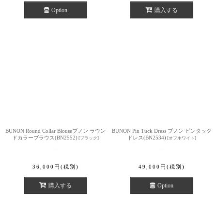
Option
購入する
BUNON Round Collar Blouseブノン ラウン
BUNON Pin Tuck Dress ブノン ピンタック
ドカラーブラウス(BN2552)
ドレス(BN2534)
[
ブラック
]
[
オフホワイト
]
36,000
円
(税別)
49,000
円
(税別)
購入する
Option