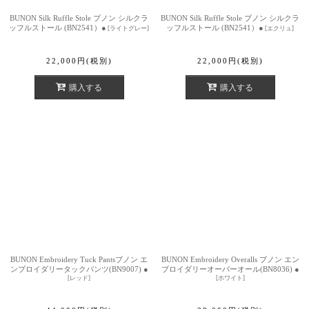
BUNON Silk Ruffle Stole ブノン シルクラ
BUNON Silk Ruffle Stole ブノン シルクラ
ッフルストール (BN2541）●
ッフルストール (BN2541）●
[
ライトグレー
]
[
エクリュ
]
22,000
円
(税別)
22,000
円
(税別)
購入する
購入する
BUNON Embroidery Tuck Pantsブノン エ
BUNON Embroidery Overalls ブノン エン
ンブロイダリータックパンツ(BN9007) ●
ブロイダリーオーバーオール(BN8036) ●
[
レッド
]
[
ホワイト
]