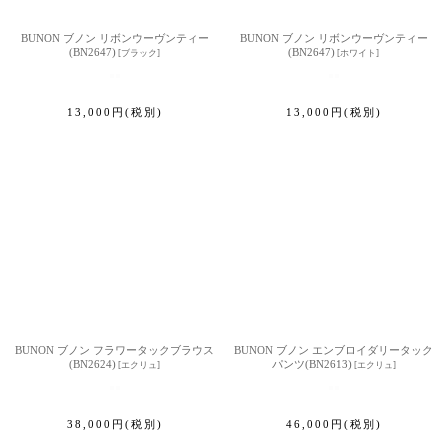
BUNON ブノン リボンウーヴンティー
BUNON ブノン リボンウーヴンティー
(BN2647)
(BN2647)
[
ブラック
]
[
ホワイト
]
13,000
円
(税別)
13,000
円
(税別)
BUNON ブノン フラワータックブラウス
BUNON ブノン エンブロイダリータック
(BN2624)
パンツ(BN2613)
[
エクリュ
]
[
エクリュ
]
38,000
円
(税別)
46,000
円
(税別)