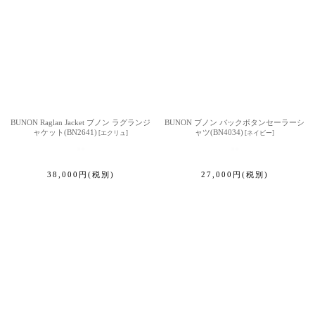
BUNON Raglan Jacket ブノン ラグランジ
BUNON ブノン バックボタンセーラーシ
ャケット(BN2641)
ャツ(BN4034)
[
エクリュ
]
[
ネイビー
]
38,000
円
(税別)
27,000
円
(税別)