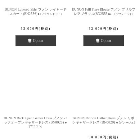
BUNON Layered Skirt ブノン レイヤード
BUNON Frill Flare Blouse ブノン フリルフ
スカート(BN2556)●
レアブラウス(BN2555)●
[
ブラウンドット
]
[
ブラウンドット
]
33,000
円
(税別)
32,000
円
(税別)
Option
Option
BUNON Back Open Gather Dress ブノン バ
BUNON Ribbon Gather Dress ブノン リボ
ックオープンギャザードレス (BN8026) ●
ンギャザードレス (BN8020) ●
[
グレージュ
]
[
ブラウン
]
30,000
円
(税別)