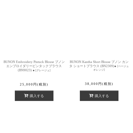
BUNON Embroidery Pintuck Blouse ブノン
BUNON Kantha Short Blouse ブノン カン
エンブロイダリーピンタックブラウス
タ ショートブラウス (BN2309)●
[
ベージュ
(BN9023) ●
オレンジ
]
[
グレージュ
]
38,000
円
(税別)
25,000
円
(税別)
購入する
購入する