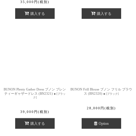
35,000
円
(税別)
購入する
購入する
BUNON Plenty Gather Dress ブノン プレン
BUNON Frill Blouse ブノン フリル ブラウ
ティーギャザードレス (BN2321) ●
ス (BN2320) ●
[
ブラッ
[
ブラック
]
ク
]
28,000
円
(税別)
39,000
円
(税別)
購入する
Option