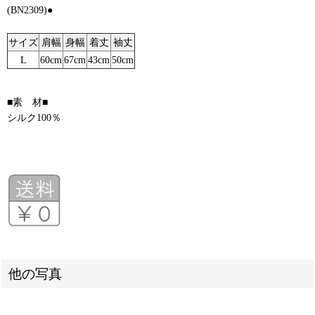
(BN2309)●
サイズ
肩幅
身幅
着丈
袖丈
L
60cm
67cm
43cm
50cm
■素 材■
シルク100％
他の写真