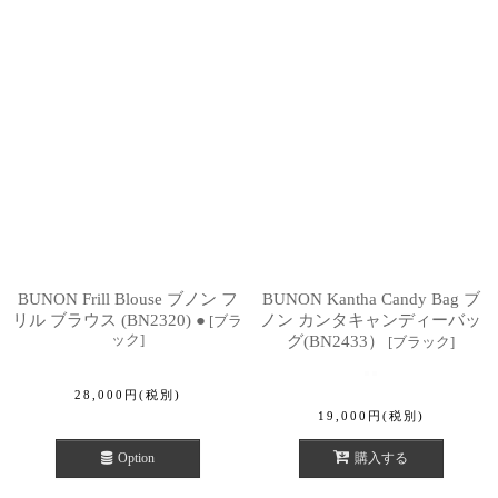
BUNON Frill Blouse ブノン フ
BUNON Kantha Candy Bag ブ
リル ブラウス (BN2320) ●
ノン カンタキャンディーバッ
[
ブラ
ック
]
グ(BN2433）
[
ブラック
]
28,000
円
(税別)
19,000
円
(税別)
Option
購入する