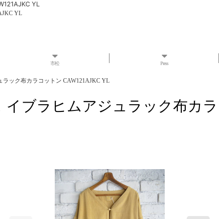
1AJKC YL
KC YL
市松
Press
ラック布カラコットン CAW121AJKC YL
ス イブラヒムアジュラック布カラコット