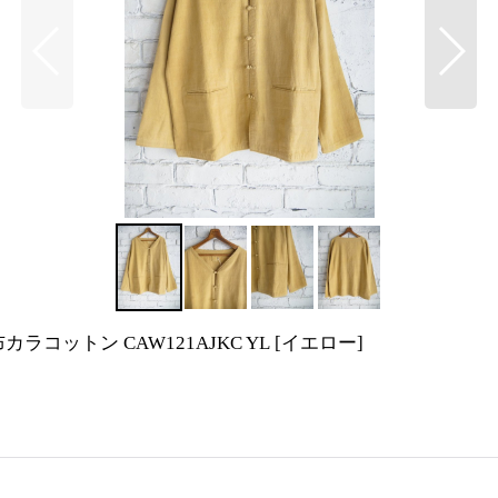
ラコットン CAW121AJKC YL
[
イエロー
]