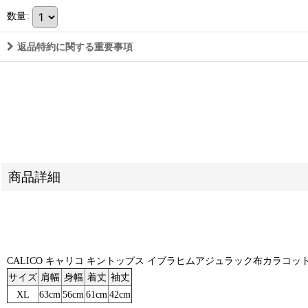
数量
:
返品特約に関する重要事項
商品詳細
CALICO キャリコ キントップス イブラヒムアジュラック布カラコットン C
サイズ
肩幅
身幅
着丈
袖丈
XL
63cm
56cm
61cm
42cm