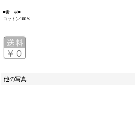
■素 材■
コットン100％
他の写真