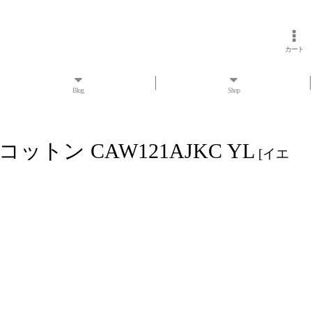
カート
Blog
Shop
ン CAW121AJKC YL
[
イエ