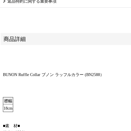
返品特約に関する重要事項
商品詳細
BUNON Ruffle Collar ブノン ラッフルカラー (BN2588）
襟幅
18cm
■素 材■