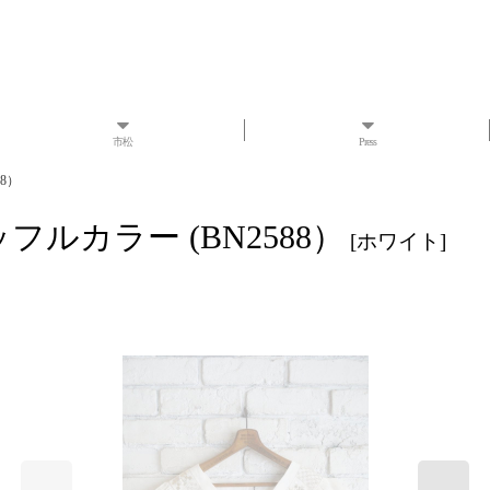
市松
Press
88）
 ラッフルカラー (BN2588）
[
ホワイト
]