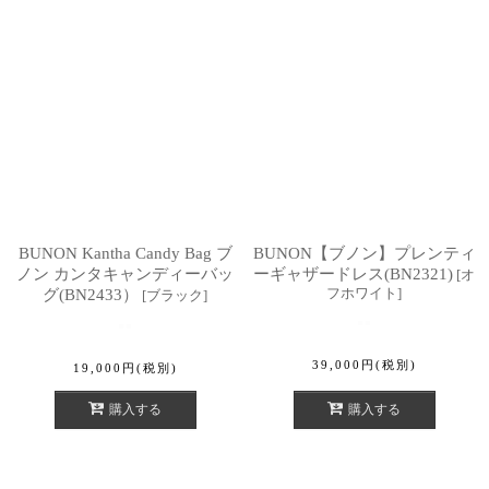
BUNON Kantha Candy Bag ブ
BUNON【ブノン】プレンティ
ノン カンタキャンディーバッ
ーギャザードレス(BN2321)
[
オ
フホワイト
]
グ(BN2433）
[
ブラック
]
39,000
円
(税別)
19,000
円
(税別)
購入する
購入する