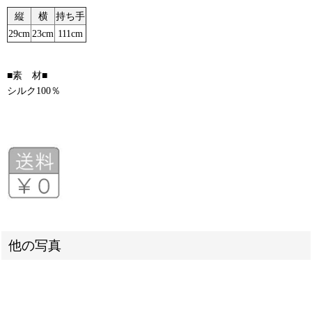
縦
横
持ち手
29cm
23cm
111cm
■素 材■
シルク100％
他の写真