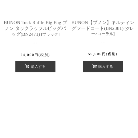
BUNON Tuck Ruffle Big Bag ブ
BUNON【ブノン】キルティン
ノン タックラッフルビッグバ
グフードコート(BN2381)
[
グレ
ー×コーラル
]
ッグ(BN2471)
[
ブラック
]
59,000
円
(税別)
24,000
円
(税別)
購入する
購入する